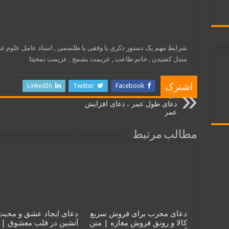
شرایط مهم یک دستور ذکری یا وفقی یا طلسمی , استاد عامل علوم غری
مندل کشیدن , خاتم طاعت , عزیمت بشمخ , عزیمت تمخیثا
LinkedIn
Twitter
Facebook
اشترک
قبل
دعاى طول عمر ، دعای افزایش
عمر
مطالب مرتبط
دعای مجرب برای فروش سریع
دعای ایجاد عشق و محبت
کالا و رونق فروش مغازه | متن
آتشین در قلب معشوق | 