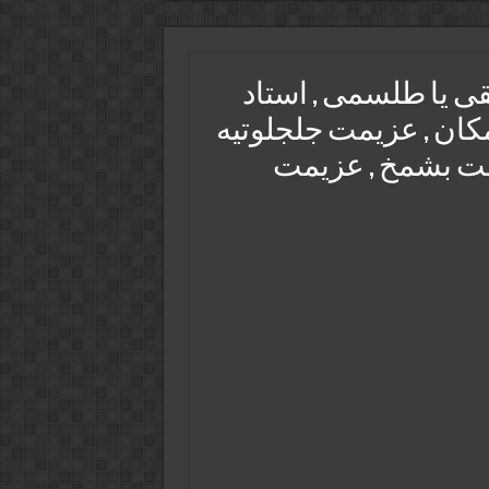
ی یا طلسمی , استاد
کان , عزیمت جلجلوتیه
مت بشمخ , عزیمت