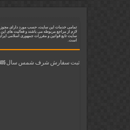
دعای ایجاد عشق و محبت آتشین د
ختم آیات ۲ و ۳ سوره طلاق برای افزایش رزق و روزی | روش ختم، متن آیات و فضیلت
آیات قرآنی برای استجابت دعا و 
تمامی خدمات این سایت، حسب مورد دارای مجوز
لازم از مراجع مربوطه می باشند و فعالیت های این
قویترین ذکر استجابت دعا و حاجت
سایت تابع قوانین و مقررات جمهوری اسلامی ایرا
است.
ثبت سفارش شرف شمس سال 1405