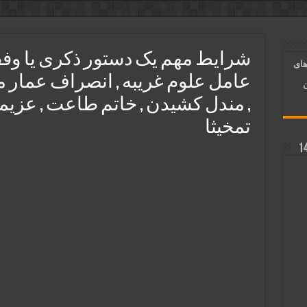
ر قلب معشوق | متن دعا، روش خواندن
آسان شدن کارها و برآورده شدن حاجت
شرایط مهم یک دستور ذکری یا وفق
های
 روایی | ذکر اسماء الحسنی برآورده شدن حاجت
عامل علوم غریبه , انصراف عمار م
ن
, مندل کشیدن , خاتم طاعت , عزی
تمخیثا