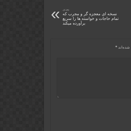
بعدی
نسخه ای معجزه گر و مجرب که
تمام حاجات و خواسته ها را سریع
برآورده میکند
شده‌اند
*