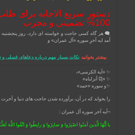
دستور سریع الاجابه برای طل
100% تضمینی و مجرب
🗨 هر گاه کسی حاجت و خواسته اى دارد، روز پنجشنبه 
آمد ایه آخرِ سوره «آل عمران» و‌
بیشتر بخوانید
نکات بسیار مهم درباره دعاهای غسلی و 
✨ «آية الكرسى»،
✨ «إنّا أنزلناه»
✨و سوره «حمد»
را بخواند كه در آن، برآورده شدن حاجت هاى دنيا و آخرت
¬آیه آخر سوره آل عمران :
يا أَيُّهَا الَّذينَ آمَنُوا اصْبِرُوا وَ صابِرُوا وَ رابِطُوا وَ اتَّقُوا اللَّهَ لَعَلَّ