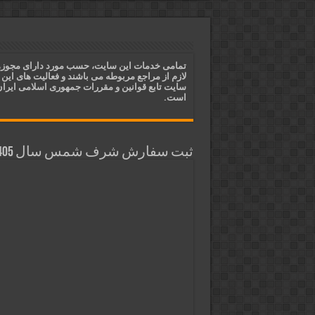
ختم آیات ۲ و ۳ سوره طلاق برای افزایش رزق و روزی | روش ختم، متن آیات و فضیلت
آیات قرآنی برای استجابت دعا و 
قویترین ذکر استجابت دعا و حاجت
تمامی خدمات این سایت، حسب مورد دارای مجوز
لازم از مراجع مربوطه می باشند و فعالیت های این
دعای افزایش رزق و روزی و ثروتمن
سایت تابع قوانین و مقررات جمهوری اسلامی ایرا
است.
ثبت سفارش شرف شمس سال 1405