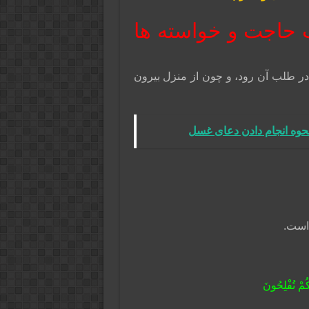
ب حاجت و خواسته ها
در طلب آن رود، و چون از منزل بيرون
نحوه انجام دادن دعای غسل
 است.
کُمْ تُفْلِحُونَ