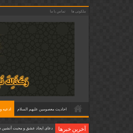
ملکوتی ها
تماس با ما
احاديث معصومين عليهم السلام
ادعيه و 
دعای ایجاد عشق و محبت آتشین د
آخرین خبرها