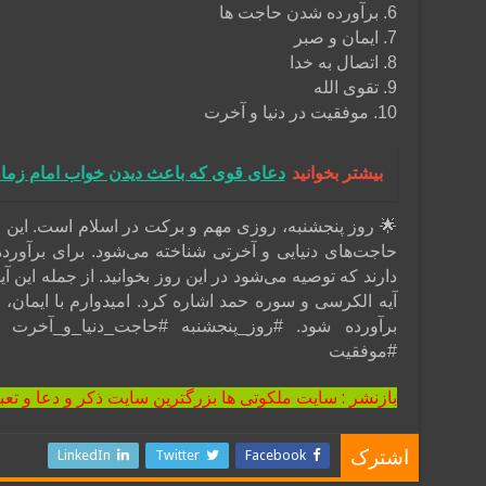
6. برآورده شدن حاجت ها
7. ایمان و صبر
8. اتصال به خدا
9. تقوی الله
10. موفقیت در دنیا و آخرت
بیشتر بخوانید
دعای قوی که باعث دیدن خواب امام زم
🌟 روز پنجشنبه، روزی مهم و برکت در اسلام است. این 
حاجت‌های دنیایی و آخرتی شناخته می‌شود. برای برآو
دارند که توصیه می‌شود در این روز بخوانید. از جمله این آ
آیه الکرسی و سوره حمد اشاره کرد. امیدوارم با ایمان، 
برآورده شود. #روز_پنجشنبه #حاجت_دنیا_و_آخرت #
#موفقیت
بازنشر : سایت ملکوتی ها بزرگترین سایت ذکر و دعا و تعب
LinkedIn
Twitter
Facebook
اشترک