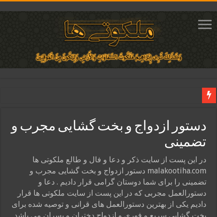
دعای ایجاد عشق و محبت آتشین در قلب معشوق | متن دعا، روش خواندن
دستور ازدواج و بخت گشایی مجرب و
ختم آیات ۲ و ۳ سوره طلاق برای افزایش رزق و روزی | روش ختم، متن آیات و فضیلت
تضمینی
آیات قرآنی برای استجابت دعا و آسان شدن کارها و برآورده شدن حاجت
قویترین ذکر استجابت دعا و حاجت روایی | ذکر اسماء الحسنی برآورده شدن حاجت
در این پست از سایت ذکر و دعا و فال و طالع ملکوتی ها
malakootiha.com دستور ازدواج و بخت گشایی مجرب و
دعای افزایش رزق و روزی و ثروتمند شدن | متن دعا و اذکار مجرب
تضمینی را برای شما دوستان گرامی قرار دادیم . دعا و
دستورالعمل مجربی که در این پست از سایت ملکوتی ها قرار
دادیم یکی از بهترین دستورالعمل های قرانی و توصیه شده برای
بخت گشایی سریع و فوری و ازدواج دختران و پسران می باشد