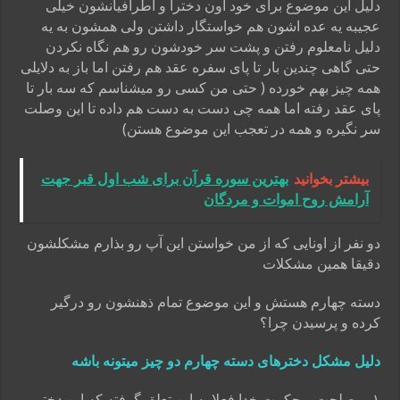
دلیل این موضوع برای خود اون دخترا و اطرافیانشون خیلی
عجیبه
یه عده اشون هم خواستگار داشتن ولی همشون به یه
دلیل نامعلوم رفتن و
پشت سر خودشون رو هم نگاه نکردن
حتی گاهی چندین بار تا پای سفره عقد هم رفتن
اما باز به دلایلی
همه چیز بهم خورده ( حتی من کسی رو میشناسم که سه بار تا
پای عقد
رفته اما همه چی دست به دست هم داده تا این وصلت
سر نگیره و همه در تعجب این
موضوع هستن)
بیشتر بخوانید
بهترین سوره قرآن برای شب اول قبر جهت
آرامش روح اموات و مردگان
دو نفر از اونایی که از من خواستن این آپ رو بذارم مشکلشون
دقیقا همین مشکلات
دسته چهارم هستش و این موضوع تمام ذهنشون رو درگیر
کرده و پرسیدن چرا؟
دلیل مشکل دخترهای دسته چهارم دو چیز میتونه باشه
۱- مصلحت و حکمت خدا فعلا به این تعلق گرفته که این دختر