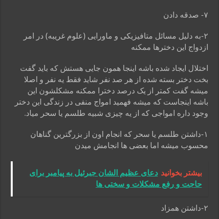
۷- صدقه دادن
۲-به دلیل مسائل متافیزیکی و ماورایی (علوم غریبه) در امر
ازدواج این دخترها ممکنه
اختلال ایجاد شده باشه اینجا همون جایی هستش که باید گفت
بخت دختر بسته شده
از هر صد نفر شاید فقط یه نفر و اصلا
میشه گفت کمتر از یک درصد دخترا ممکنه مشکلشون
این
باشه اینجاست که میشه فهمید امواج منفی در زندگی این دختر
وجود داره
امواجی که از یه چیزی شبیه طلسم یا سحر میاد.
۱-داشتن طلسم یا سحر که انجام اون از بزرگترین گناهان
محسوب میشه اما بعضی ها انجامش میدن
بیشتر بخوانید
دعای عظیم الشان جبرئیل به پیامبر برای
حاجت و رفع مشکلات و سختی ها
۲-داشتن همزاد