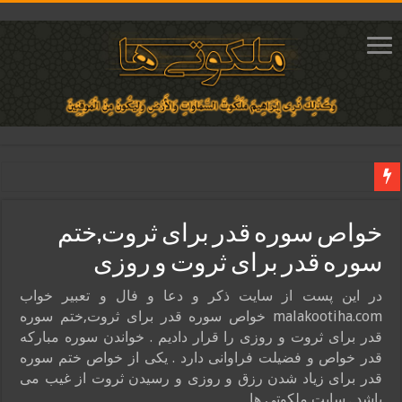
دعای ایجاد عشق و محبت آتشین در قلب معشوق | متن دعا، روش خواندن
خواص سوره قدر برای ثروت,ختم
ختم آیات ۲ و ۳ سوره طلاق برای افزایش رزق و روزی | روش ختم، متن آیات و فضیلت
سوره قدر برای ثروت و روزی
آیات قرآنی برای استجابت دعا و آسان شدن کارها و برآورده شدن حاجت
قویترین ذکر استجابت دعا و حاجت روایی | ذکر اسماء الحسنی برآورده شدن حاجت
در این پست از سایت ذکر و دعا و فال و تعبیر خواب
malakootiha.com خواص سوره قدر برای ثروت,ختم سوره
دعای افزایش رزق و روزی و ثروتمند شدن | متن دعا و اذکار مجرب
قدر برای ثروت و روزی را قرار دادیم . خواندن سوره مبارکه
قدر خواص و فضیلت فراوانی دارد . یکی از خواص ختم سوره
قدر برای زیاد شدن رزق و روزی و رسیدن ثروت از غیب می
باشد . سایت ملکوتی ها …