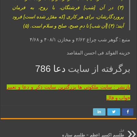
(۳) در آن [شب‌] فرشتگان، با روح، به فرمان
پروردگارشان، براى هر کارى [که مقرّر شده است‌] فرود
آیند؛ (۴) [آن شب‌] تا دمِ صبح، صلح و سلام است. (۵)
منبع : گوهر شب چراغ ۲/۶۲ و مخازن ۴۰۸/۱ و ۴/۶۸
خزینه الفوائد فی احسن المقاصد
برگرفته از سایت
دعا 786
بازنشر : سایت ملکوتی ها بزرگترین سایت ذکر و دعا و تعبیر
خواب و فال
قبل
طلسم اکسیر اعظم – طلسم ستاره