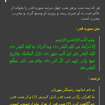
هر که سه شب و هر شب چهل مرتبه سوره قدر را بخواند از
عالم غیب به او چیزی رسد و روزی او وسیع گردد و مجرب ِ
مجرب است .
متن سوره قدر :
بِسْمِ اللَّـهِ الرَّ‌حْمَـٰنِ الرَّ‌حِیمِ
إِنَّا أَنزَلْنَاهُ فِى لَیْلَهِ الْقَدْرِ‌ ﴿١﴾ وَمَا أَدْرَ‌اکَ مَا لَیْلَهُ الْقَدْرِ‌ ﴿٢﴾
لَیْلَهُ الْقَدْرِ‌ خَیْرٌ‌ مِّنْ أَلْفِ شَهْرٍ‌ ﴿٣﴾ تَنَزَّلُ الْمَلَائِکَهُ وَالرُّ‌وحُ
فِیهَا بِإِذْنِ رَ‌بِّهِم مِّن کُلِّ أَمْرٍ‌ ﴿۴﴾ سَلَامٌ هِىَ حَتَّىٰ مَطْلَعِ
الْفَجْرِ‌ ﴿۵﴾
ترجمه :
به نام خداوند رحمتگر مهربان
ما [قرآن را] در شب قدر نازل کردیم. (۱) و از شب قدر،
چه آگاهت کرد. (۲) شب قدر از هزار ماه ارجمندتر است.