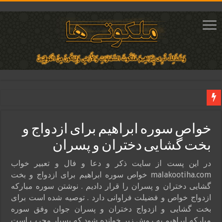
دعای ایجاد عشق و محبت آتشین در قلب معشوق | متن دعا، روش خواندن
خواص سوره ابراهیم برای ازدواج و
ختم آیات ۲ و ۳ سوره طلاق برای افزایش رزق و روزی | روش ختم، متن آیات و فضیلت
بخت گشایی دختران و پسران
آیات قرآنی برای استجابت دعا و آسان شدن کارها و برآورده شدن حاجت
قویترین ذکر استجابت دعا و حاجت روایی | ذکر اسماء الحسنی برآورده شدن حاجت
در این پست از سایت ذکر و دعا و فال و تعبیر خواب
malakootiha.com خواص سوره ابراهیم برای ازدواج و بخت
دعای افزایش رزق و روزی و ثروتمند شدن | متن دعا و اذکار مجرب
گشایی دختران و پسران را قرار دادیم . نوشتن سوره مبارکه
ازدواج خواص و فضیلت فراوانی دارد . توصیه شده است برای
بخت گشایی و ازدواج دختران و پسران جوان وفق سوره
مبارکه ابراهیم به روش زیر خوانده شود که بسیار مجرب است