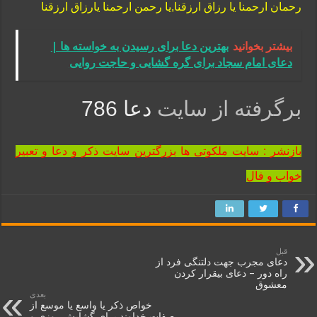
رحمان ارحمنا يا رزاق ارزقنا,يا رحمن ارحمنا يارزاق ارزقنا
بیشتر بخوانید
بهترین دعا برای رسیدن به خواسته‌ ها |
دعای امام سجاد برای گره‌ گشایی و حاجت روایی
برگرفته از سایت
دعا 786
بازنشر : سایت ملکوتی ها بزرگترین سایت ذکر و دعا و تعبیر
خواب و فال
قبل
دعای مجرب جهت دلتنگی فرد از
راه دور – دعای بیقرار کردن
معشوق
بعدی
خواص ذکر یا واسع یا موسع از
صفات خداوند برای گشایش روزی و