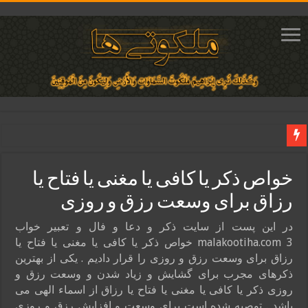
دعای ایجاد عشق و محبت آتشین در قلب معشوق | متن دعا، روش خواندن
خواص ذکر یا کافی یا مغنی یا فتاح یا
ختم آیات ۲ و ۳ سوره طلاق برای افزایش رزق و روزی | روش ختم، متن آیات و فضیلت
رزاق برای وسعت رزق و روزی
آیات قرآنی برای استجابت دعا و آسان شدن کارها و برآورده شدن حاجت
قویترین ذکر استجابت دعا و حاجت روایی | ذکر اسماء الحسنی برآورده شدن حاجت
در این پست از سایت ذکر و دعا و فال و تعبیر خواب
malakootiha.com 3 خواص ذکر یا کافی یا مغنی یا فتاح یا
دعای افزایش رزق و روزی و ثروتمند شدن | متن دعا و اذکار مجرب
رزاق برای وسعت رزق و روزی را قرار دادیم . یکی از بهترین
ذکرهای مجرب برای گشایش و زیاد شدن و وسعت رزق و
روزی ذکر یا کافی یا مغنی یا فتاح یا رزاق از اسماء الهی می
باشد . توصیه شده است برای وسعت و افزایش رزق و روزی