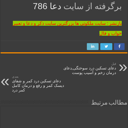
برگرفته از سایت
دعا 786
بازنشر : سایت ملکوتی ها بزرگترین سایت ذکر و دعا و تعبیر
خواب و فال
قبل
دعای تسکین درد سوختگی,دعای
درمان زخم و آسیب پوست
بعدی
دعای تسکین درد کمر و شفای
دیسک کمر و رفع و درمان کامل
کمر درد
مطالب مرتبط