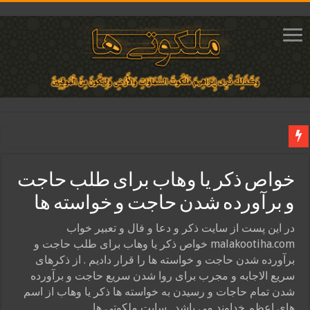
دعای ایجاد عشق و محبت آتشین در قلب معشوق | متن دعا، روش خواندن
خواص ذکر یا وهاب برای طلب حاجت
ختم آیات ۲ و ۳ سوره طلاق برای افزایش رزق و روزی | روش ختم، متن آیات و فضیلت
و برآورده شدن حاجت و خواسته ها
آیات قرآنی برای استجابت دعا و آسان شدن کارها و برآورده شدن حاجت
قویترین ذکر استجابت دعا و حاجت روایی | ذکر اسماء الحسنی برآورده شدن حاجت
در این پست از سایت ذکر و دعا و فال و تعبیر خواب
malakootiha.com خواص ذکر یا وهاب برای طلب حاجت و
دعای افزایش رزق و روزی و ثروتمند شدن | متن دعا و اذکار مجرب
برآورده شدن حاجت و خواسته ها را قرار دادیم . از ذکرهای
سریع الاجابه و مجرب برای روا شدن سریع حاجت و برآورده
شدن تمام حاجات و رسیدن به خواسته ها ذکر یا وهاب از اسم
های اعظم خداوند می باشد . سایت ملکوتی ها …