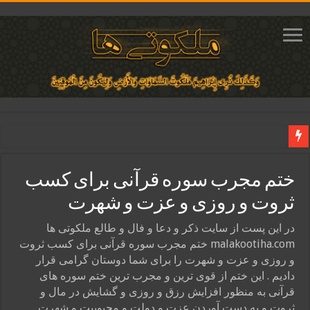
دعای ایجاد عشق و محبت آتشین در قلب معشوق | متن دعا، روش خواندن
ختم مجرب سوره قرآنی برای کسب
ختم آیات ۲ و ۳ سوره طلاق برای افزایش رزق و روزی | روش ختم، متن آیات و فضیلت
ثروت و روزی و عزت و شهرت
آیات قرآنی برای استجابت دعا و آسان شدن کارها و برآورده شدن حاجت
قویترین ذکر استجابت دعا و حاجت روایی | ذکر اسماء الحسنی برآورده شدن حاجت
در این پست از سایت ذکر و دعا و فال و طالع ملکوتی ها
malakootiha.com ختم مجرب سوره قرآنی برای کسب ثروت
دعای افزایش رزق و روزی و ثروتمند شدن | متن دعا و اذکار مجرب
و روزی و عزت و شهرت را برای شما دوستان گرامی قرار
دادیم . این ختم از قوی ترین و مجرب ترین ختم سوره های
قرآنی به منظور افزایش رزق و روزی و گشایش در مال و
ثروت و به دست آوردن عزت و دولت و محبوبیت و شهرت