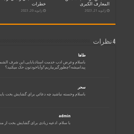
المعارف الکبری
خطرات
ژانویه 21, 2023
ژانویه 20, 2023
4 نظرات
طاها
باسلام وعرض ادب خدمت استاذبابایی.این شرف الشم
پیدامیشه؟چطورگیربیاریم؟وآیاخودتون حک میکنید؟
سحر
باسلام وخسته نباشيد چه دعائي براي گشايش بخت بايدا
admin
با سلام. ادعیه زیادی برای گشایش بخت از من