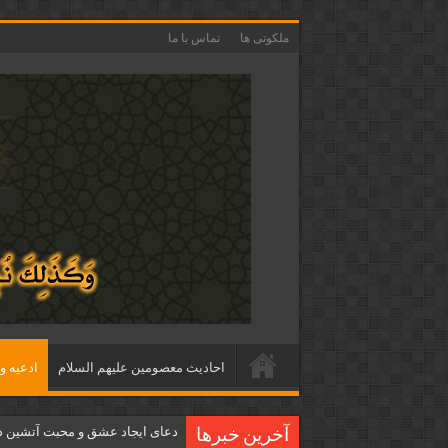
ملکوتی ها
تماس با ما
احاديث معصومين عليهم السلام
ادعيه و 
دعای ایجاد عشق و محبت آتشین د
آخرین خبرها