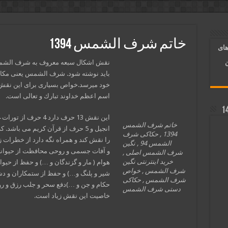
آسان شدن کارها و برآورده شدن حاجت
 روایی | ذکر اسماء الحسنی برآورده شدن حاجت
خاتم شرف الشمس 1394
های
د شدن | متن دعا و اذکار مجرب
نقش اشكال سبعه معروف به شرف الشم
ن
باید نوشته شود. شرف الشمس یعنی مكان
خود میرسد.خواص بسیاری برای این نقش م
اسم اعظم خداوند تبارك و تعالی است.
خاتم شرف الشمس
انجیل و 5 حرف از قرآن کریم می باشد
1394 , حکاکی شرف
را نقش کند و همراه نگه دارد از خطرات 
الشمس 94 , نگین
و آفات جسمی و روحی محافظت از حیوان
شرف الشمس اصلی ,
خرید اینترنتی نگین
هوام ( مار و گزندگان و …) و حفظ از حیوان
شرف الشمس , خواص
شیر و پلنگ و…) و حفظ از ستمکاران و د
شرف الشمس , حکاکی
حکام و جن و …)دفع سحر و جلب رزق و رو
دستی شرف الشمس
خاصیت این نقش زیاد است.