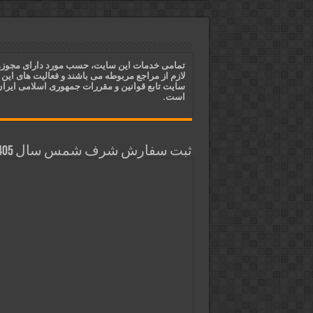
ختم آیات ۲ و ۳ سوره طلاق برای افزایش رزق و روزی | روش ختم، متن آیات و فضیلت
آیات قرآنی برای استجابت دعا و 
قویترین ذکر استجابت دعا و حاجت
تمامی خدمات این سایت، حسب مورد دارای مجوز
لازم از مراجع مربوطه می باشند و فعالیت های این
دعای افزایش رزق و روزی و ثروتمن
سایت تابع قوانین و مقررات جمهوری اسلامی ایرا
است.
ثبت سفارش شرف شمس سال 1405