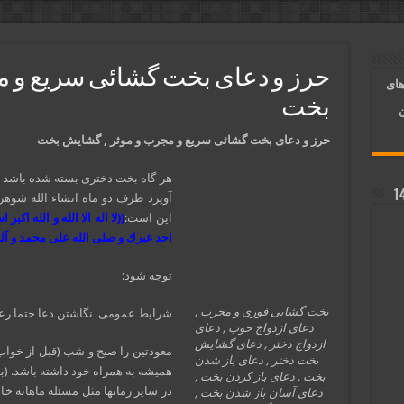
آسان شدن کارها و برآورده شدن حاجت
 روایی | ذکر اسماء الحسنی برآورده شدن حاجت
حرز و دعای بخت گشائی سریع و م
های
د شدن | متن دعا و اذکار مجرب
بخت
ن
حرز و دعای بخت گشائی سریع و مجرب و موثر , گشایش بخت
هر گاه بخت دختری بسته شده باشد یا
آویزد ظرف دو ماه انشاء الله شوهر
این است:
((لا اله الا الله و الله اك
احد غیرك و صلی الله علی محمد و آل
توجه شود:
بخت گشایی فوری و مجرب ,
شرایط عمومی نگاشتن دعا حتما رع
دعای ازدواج خوب , دعای
ازدواج دختر , دعای گشایش
معوذتین را صبح و شب (قبل از خواب) 
بخت دختر , دعای باز شدن
همیشه به همراه خود داشته باشد. (ب
بخت , دعای باز کردن بخت ,
در سایر زمانها مثل مسئله ماهانه خا
دعای آسان باز شدن بخت ,