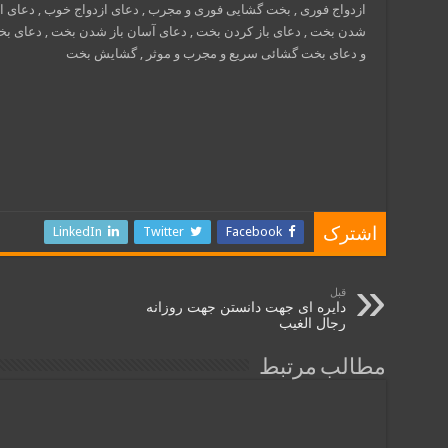
ازدواج فوری , بخت گشایی فوری و مجرب , دعای ازدواج خوب , دعای از
شدن بخت , دعای باز کردن بخت , دعای آسان باز شدن بخت , دعای بخ
و دعای بخت گشائی سریع و مجرب و موثر , گشایش بخت
LinkedIn
Twitter
Facebook
اشترک
قبل
دایره ای جهت دانستن جهت روزانه
رجال الغیب
مطالب مرتبط