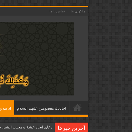
ملکوتی ها
تماس با ما
احاديث معصومين عليهم السلام
ادعيه و 
دعای ایجاد عشق و محبت آتشین د
آخرین خبرها