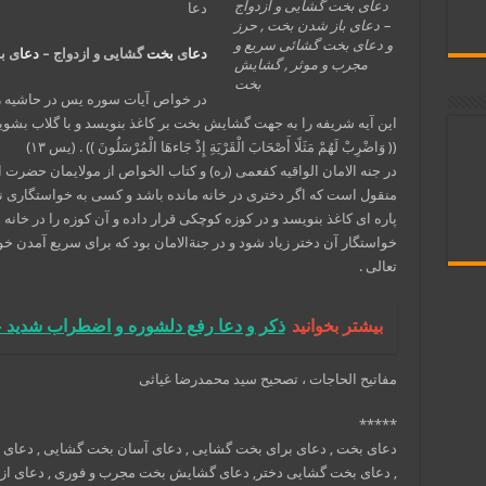
دعای بخت گشایی و ازدواج
دعا
– دعای باز شدن بخت , حرز
و دعای بخت گشائی سریع و
دعا
ی
بخت
گشایی و ازدواج –
دعا
ی ب
مجرب و موثر , گشایش
بخت
در خواص آیات سوره یس در حاشیه ز
این آیه شریفه را به جهت گشایش بخت بر کاغذ بنویسد و با گلاب بشوید
(( وَاضْرِبْ لَهُمْ مَثَلًا أَصْحَابَ الْقَرْيَةِ إِذْ جَاءهَا الْمُرْسَلُونَ )) . (یس ۱۳)
در جنه الامان الواقیه کفعمی (ره) و کتاب الخواص از مولایمان حضرت ا
منقول است که اگر دختری در خانه مانده باشد و کسی به خواستگاری نیا
پاره ای کاغذ بنویسد و در کوزه کوچکی قرار داده و آن کوزه را در خانه
خواستگار آن دختر زیاد شود و در جنةالامان بود که برای سریع آمدن خ
تعالی .
بیشتر بخوانید
ذکر و دعا رفع دلشوره و اضطراب شدید 
مفاتیح الحاجات ، تصحیح سید محمدرضا غیاثی
*****
دعای بخت , دعای برای بخت گشایی , دعای آسان بخت گشایی , دعای
, دعای بخت گشایی دختر, دعای گشایش بخت مجرب و فوری , دعای از