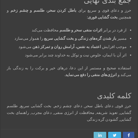
جمع بندی نهایی
حرز و دعای قوی و سریع برای
باطل کردن سحر، طلسم و چشم زخم
و
همچنین
بخت گشایی فوری
:
از فرد در برابر
اثرات منفی سحر و طلسم
محافظت می‌کند
مسیر
باز شدن گره‌های زندگی و بخت گشایی سریع
را هموار می‌سازد
موجب افزایش
اعتماد به نفس، آرامش روان و تمرکز ذهن
می‌شود
اثر آن با ایمان، خلوص نیت و توکل به خداوند چند برابر می‌شود
استفاده صحیح و مستمر از این دعا، درهای خیر و برکت را به زندگی باز
می‌کند و
انرژی‌های منفی را دفع می‌نماید
.
کلمه کلیدی
حرز قوی, دعای باطل سحر, دعای چشم زخم, بخت گشایی سریع, طلسم
گشایی, تعویذ شریفه, محافظت از انرژی منفی, دعای مجرب, راهنمای بخت
گشایی, گشودن گره زندگی