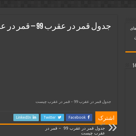
ر قلب معشوق | متن دعا، روش خواندن
آسان شدن کارها و برآورده شدن حاجت
جدول قمر در عقرب 99 – قمر در عقرب چیست
های
 روایی | ذکر اسماء الحسنی برآورده شدن حاجت
ن
جدول قمر در عقرب 99 – قمر در عقرب چیست
LinkedIn
Twitter
Facebook
اشترک
قبل
جدول قمر در عقرب 99 – قمر در
عقرب چیست