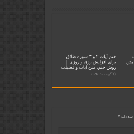
ختم آیات ۲ و ۳ سوره طلاق
متن
برای افزایش رزق و روزی |
روش ختم، متن آیات و فضیلت
آگوست 5, 2026
شده‌اند
*