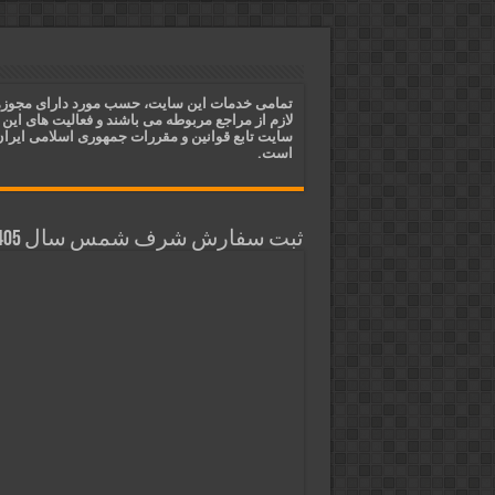
دعای ایجاد عشق و محبت آتشین د
ختم آیات ۲ و ۳ سوره طلاق برای افزایش رزق و روزی | روش ختم، متن آیات و فضیلت
آیات قرآنی برای استجابت دعا و 
تمامی خدمات این سایت، حسب مورد دارای مجوز
لازم از مراجع مربوطه می باشند و فعالیت های این
قویترین ذکر استجابت دعا و حاجت
سایت تابع قوانین و مقررات جمهوری اسلامی ایرا
است.
ثبت سفارش شرف شمس سال 1405