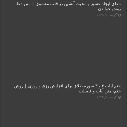
دعای ایجاد عشق و محبت آتشین در قلب معشوق | متن دعا،
روش خواندن
آگوست 5, 2026
ختم آیات ۲ و ۳ سوره طلاق برای افزایش رزق و روزی | روش
ختم، متن آیات و فضیلت
آگوست 5, 2026