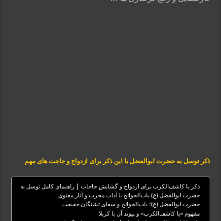
ذکر توسل به حضرت ابوالفضل با این ذکر برای ازدواج و حاجت‌ های مهم
ذکر یا کاشف‌الکرب برای ازدواج و گشایش حاجات | راهنمای کامل توسل به
حضرت ابوالفضل (ع) باب‌الحوائج با آداب مجرب و آثار معنوی
حضرت ابوالفضل (ع)؛ باب‌الحوائج و سقا‌ی تشنگان حقیقت
مفهوم «یا کاشف‌الکرب» و پیوند آن با کربلا