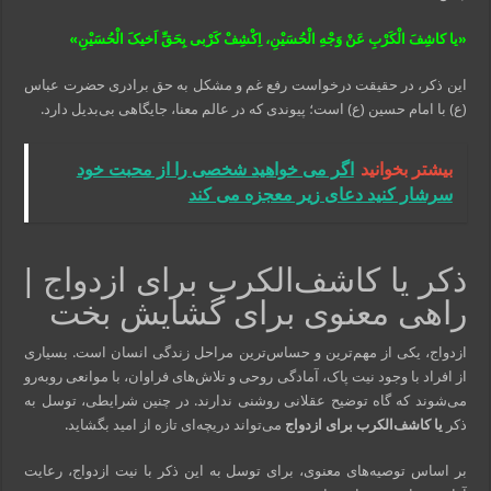
«یا کاشِفَ الْکَرْبِ عَنْ وَجْهِ الْحُسَیْنِ، اِکْشِفْ کَرْبى بِحَقِّ اَخیکَ الْحُسَیْنِ»
این ذکر، در حقیقت درخواست رفع غم و مشکل به حق برادری حضرت عباس
(ع) با امام حسین (ع) است؛ پیوندی که در عالم معنا، جایگاهی بی‌بدیل دارد.
بیشتر بخوانید
اگر می خواهید شخصی را از محبت خود
سرشار کنید دعای زیر معجزه می کند
ذکر یا کاشف‌الکرب برای ازدواج |
راهی معنوی برای گشایش بخت
ازدواج، یکی از مهم‌ترین و حساس‌ترین مراحل زندگی انسان است. بسیاری
از افراد با وجود نیت پاک، آمادگی روحی و تلاش‌های فراوان، با موانعی روبه‌رو
می‌شوند که گاه توضیح عقلانی روشنی ندارند. در چنین شرایطی، توسل به
ذکر
یا کاشف‌الکرب برای ازدواج
می‌تواند دریچه‌ای تازه از امید بگشاید.
بر اساس توصیه‌های معنوی، برای توسل به این ذکر با نیت ازدواج، رعایت