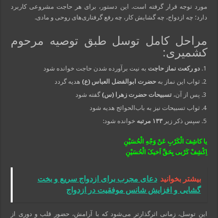
مورد توجه قرار گرفته است. این دستور، برای هر حاجت مشروعی کاربرد
دارد؛ چه ازدواج، چه گشایش کار، چه رفع گرفتاری‌های روحی و مادی.
مراحل کامل توسل طبق توصیه مرحوم
کشمیری:
دو رکعت نماز حاجت
به نیت برآورده شدن حاجت خوانده شود
ثواب این نماز به
حضرت ابوالفضل العباس (ع)
هدیه گردد
پس از آن،
تسبیحات حضرت زهرا (س)
گفته شود
ثواب تسبیحات نیز به باب‌الحوائج هدیه شود
سپس ذکر زیر
۱۳۳ مرتبه
خوانده شود:
یا کاشِفَ الْکَرْبِ عَنْ وَجْهِ الْحُسَیْنِ
اِکْشِفْ کَرْبى بِحَقِّ اَخیکَ الْحُسَیْنِ
بیشتر بخوانید
دعای مجرب برای ازدواج سریع و بخت
گشایی و افزایش شانس موفقیت در ازدواج
این توسل، زمانی اثرگذارتر می‌شود که با آرامش، حضور قلب و دوری از