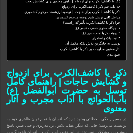
ذکر یا کاشف‌الکرب برای ازدواج | راهی معنوی برای گشایش بخت
✔️ آداب ختم ذکر یا کاشف‌الکرب برای ازدواج
ذکر یا کاشف‌الکرب برای حاجت | توصیه ارزشمند مرحوم کشمیری
مراحل کامل توسل طبق توصیه مرحوم کشمیری:
چرا ذکر یا کاشف‌الکرب تأثیرگذار است؟
۱. جایگاه معنوی حضرت عباس (ع)
۲. پیوند ذکر با امام حسین (ع)
۳. نیت پاک و استمرار
توسل، نه جایگزین تلاش بلکه مکمل آن
آثار معنوی مداومت بر ذکر یا کاشف‌الکرب
جمع‌ بندی
ذکر یا کاشف‌الکرب برای ازدواج
و گشایش حاجات | راهنمای کامل
توسل به حضرت ابوالفضل (ع)
باب‌الحوائج با آداب مجرب و آثار
معنوی
در مسیر زندگی، لحظاتی وجود دارد که انسان با تمام توان ظاهری خود به
بن‌بست می‌رسد؛ جایی که دیگر عقل، تلاش، برنامه‌ریزی و حتی صبر، پاسخ
روشنی به مشکلات نمی‌دهد. در این نقطه است که دل انسان ناخودآگاه به