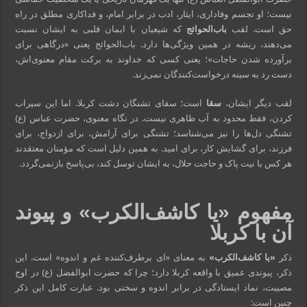
نیست؛ او تجسم وفاداری، ایثار، ادب در برابر امام، و فداکاری مطلق در راه
حق است. لقب
باب‌الحوائج
که شیعیان با ایمان قلبی به ایشان نسبت
می‌دهند، ریشه در همین ویژگی‌ها دارد. باب‌الحوائج یعنی «درگاهی برای
برآورده شدن حاجات»؛ یعنی کسی که خداوند به برکت مقام معنوی‌اش،
دست رد به سینه درخواست‌کنندگان نمی‌زند.
لقب دیگر ایشان،
سقا
است؛ سقای تشنگان دشت کربلا. اما این سیراب
کردن، فقط محدود به آب ظاهری نیست. در نگاه معنوی، حضرت عباس (ع)
تشنگی دل‌ها را نیز می‌شناسد؛ تشنگی برای آرامش، برای ازدواج، برای
فرزند، برای گشایش کار، برای امید. به همین دلیل است که مؤمنان معتقدند
هر کس با نیت پاک و حاجت حلال، به ایشان توسل کند، بی‌پاسخ بازنمی‌گردد.
مفهوم «یا کاشف‌الکرب» و پیوند
آن با کربلا
ذکر
«یا کاشف‌الکرب»
به معنای «ای برطرف‌کننده غم و اندوه» است. این
ذکر، پیوندی عمیق با واقعه کربلا دارد؛ چرا که حضرت ابوالفضل (ع) در اوج
مصیبت، نماد ایستادگی در برابر اندوه و سختی بود. عبارت کامل این ذکر
چنین است: