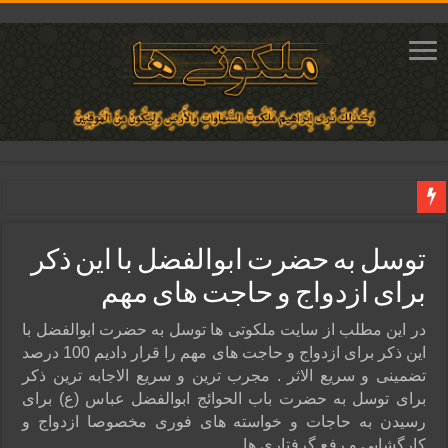
دعای مجرب برای فروش سریع کالا و رونق فروش مغازه | متن آیات، روش انجام و ف
توسل به حضرت ابوالفضل با این ذکر
دعای ایجاد عشق و محبت آتشین در قلب معشوق | متن دعا، روش خواندن
برای ازدواج و حاجت‌ های مهم
ختم آیات ۲ و ۳ سوره طلاق برای افزایش رزق و روزی | روش ختم، متن آیات و فضیلت
آیات قرآنی برای استجابت دعا و آسان شدن کارها و برآورده شدن حاجت
در این مطلب از سایت ملکوتی ها توسل به حضرت ابوالفضل با
این ذکر برای ازدواج و حاجت‌ های مهم را قرار دادیم 100 درصد
قویترین ذکر استجابت دعا و حاجت روایی | ذکر اسماء الحسنی برآورده شدن حاجت
تضمینی و سریع الاثر . مجرب ترین و سریع الاجابه ترین ذکر
برای توسل به حضرت باب الحوائج ابوالفضل عباس (ع) برای
رسیدن به حاجات و خواسته های فوری مخصوصا ازدواج و
کارگشایی و رفع گرفتاری ها …