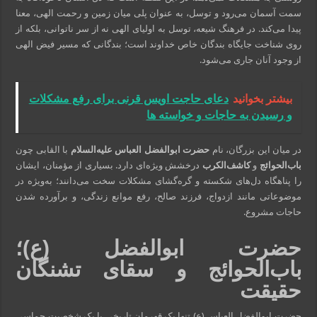
سمت آسمان می‌رود و توسل، به عنوان پلی میان زمین و رحمت الهی، معنا
پیدا می‌کند. در فرهنگ شیعه، توسل به اولیای الهی نه از سر ناتوانی، بلکه از
روی شناخت جایگاه بندگان خاص خداوند است؛ بندگانی که مسیر فیض الهی
از وجود آنان جاری می‌شود.
بیشتر بخوانید
دعای حاجت اویس قرنی برای رفع مشکلات
و رسیدن به حاجات و خواسته ها
در میان این بزرگان، نام
حضرت ابوالفضل العباس علیه‌السلام
با القابی چون
باب‌الحوائج
و
کاشف‌الکرب
درخشش ویژه‌ای دارد. بسیاری از مؤمنان، ایشان
را پناهگاه دل‌های شکسته و گره‌گشای مشکلات سخت می‌دانند؛ به‌ویژه در
موضوعاتی مانند ازدواج، فرزند صالح، رفع موانع زندگی، و برآورده شدن
حاجات مشروع.
حضرت ابوالفضل (ع)؛
باب‌الحوائج و سقا‌ی تشنگان
حقیقت
حضرت ابوالفضل العباس (ع) تنها یک قهرمان تاریخی یا یک شخصیت حماسی