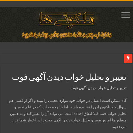
دعای ایجاد عشق و محبت آتشین در قلب معشوق | متن دعا، روش خواندن
تعیبر و تحلیل خواب دیدن آگهی فوت
ختم آیات ۲ و ۳ سوره طلاق برای افزایش رزق و روزی | روش ختم، متن آیات و فضیلت
آیات قرآنی برای استجابت دعا و آسان شدن کارها و برآورده شدن حاجت
تعیبر و تحلیل خواب دیدن آگهی فوت
قویترین ذکر استجابت دعا و حاجت روایی | ذکر اسماء الحسنی برآورده شدن حاجت
گاه ممکن است انسان در خواب خود موارد عجیبی را ببیند و اگر از کسی هم
دعای افزایش رزق و روزی و ثروتمند شدن | متن دعا و اذکار مجرب
سوال کند تاکنون آن را نشنیده باشد، اما با توجه به این که در علم تعبیر و
تحلیل خواب حتما قبلا اتفاق افتاده است می تواند آن را تعبیر کند و به همین
منظور ما امروز تعیبر و تحلیل خواب دیدن آگهی فوت را در اختیار شما قرار
می دهیم.