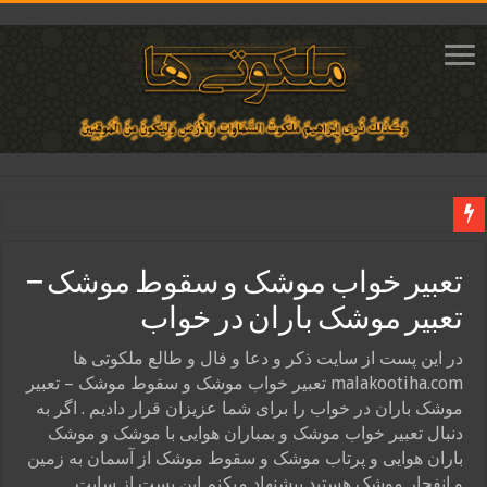
دعای ایجاد عشق و محبت آتشین در قلب معشوق | متن دعا، روش خواندن
تعبیر خواب موشک و سقوط موشک –
ختم آیات ۲ و ۳ سوره طلاق برای افزایش رزق و روزی | روش ختم، متن آیات و فضیلت
تعبیر موشک باران در خواب
آیات قرآنی برای استجابت دعا و آسان شدن کارها و برآورده شدن حاجت
قویترین ذکر استجابت دعا و حاجت روایی | ذکر اسماء الحسنی برآورده شدن حاجت
در این پست از سایت ذکر و دعا و فال و طالع ملکوتی ها
malakootiha.com تعبیر خواب موشک و سقوط موشک – تعبیر
دعای افزایش رزق و روزی و ثروتمند شدن | متن دعا و اذکار مجرب
موشک باران در خواب را برای شما عزیزان قرار دادیم . اگر به
دنبال تعبیر خواب موشک و بمباران هوایی با موشک و موشک
باران هوایی و پرتاب موشک و سقوط موشک از آسمان به زمین
و انفجار موشک هستید پیشنهاد میکنم این پست از سایت