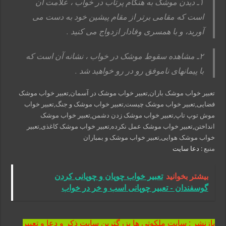
۱ـ دیدن موشک به هنگام پرتاب در خواب ، علامت آن
است که مقامی برتر از مقام پیشین خود به دست می
آورید، و با همسری وفادار ازدواج می کنید .
۲ـ مشاهده سقوط موشک در خواب ، نشانه آن است که
با پیمانهای ناموفق رو در رو خواهید شد .
تعبیر خواب موشک باران,تعبیر خواب موشک در آسمان,تعبیر خواب موشک
فضایی,تعبیر خواب موشک چیست,تعبیر خواب موشک و جنگ,تعبیر خواب
موش توپ تاپ,تعبیر خواب موشک زدن دشمن,تعبیر خواب موشک
انداختن,تعبیر خواب موشک عمل نکرده,تعبیر خواب موشک کاغذی,تعبیر
خواب موشک هوایی,تعبیر خواب موشک و بمباران
منبع :
دعا سایت
بیشتر بخوانید
تعبیر خواب چوپان و چوپانی کردن
گوسفندان - تعبیر چوپانی اسب و خر در خواب
بازنشر : سایت ملکوتی ها بزرگترین سایت ذکر و دعا و تعبیر