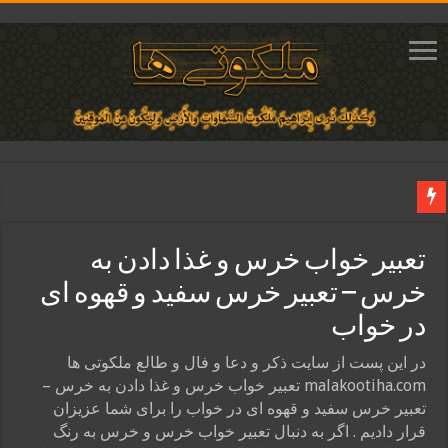
دعای ایجاد عشق و محبت آتشین در قلب معشوق | متن دعا، روش خواندن
تعبیر خواب خرس و غذا دادن به
ختم آیات ۲ و ۳ سوره طلاق برای افزایش رزق و روزی | روش ختم، متن آیات و فضیلت
خرس – تعبیر خرس سفید و قهوه ای
آیات قرآنی برای استجابت دعا و آسان شدن کارها و برآورده شدن حاجت
در خواب
قویترین ذکر استجابت دعا و حاجت روایی | ذکر اسماء الحسنی برآورده شدن حاجت
دعای افزایش رزق و روزی و ثروتمند شدن | متن دعا و اذکار مجرب
در این پست از سایت ذکر و دعا و فال و طالع ملکوتی ها
malakootiha.com تعبیر خواب خرس و غذا دادن به خرس –
تعبیر خرس سفید و قهوه ای در خواب را برای شما عزیزان
قرار دادیم . اگر به دنبال تعبیر خواب خرس و خرس به رنگ