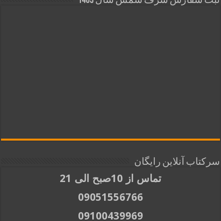
ثبت سفارش شرف شمس سال 1405
سرکتاب آنلاین رایگان
تماس از 10صبح الی 21
09051556766
09100439969