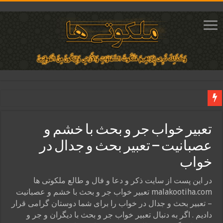
دعای ایجاد عشق و محبت آتشین در قلب معشوق | متن دعا، روش خواندن
تعبیر خواب جر و بحث با خشم و
ختم آیات ۲ و ۳ سوره طلاق برای افزایش رزق و روزی | روش ختم، متن آیات و فضیلت
عصبانیت – تعبیر بحث و جدال در
آیات قرآنی برای استجابت دعا و آسان شدن کارها و برآورده شدن حاجت
خواب
قویترین ذکر استجابت دعا و حاجت روایی | ذکر اسماء الحسنی برآورده شدن حاجت
دعای افزایش رزق و روزی و ثروتمند شدن | متن دعا و اذکار مجرب
در این پست از سایت ذکر و دعا و فال و طالع ملکوتی ها
malakootiha.com تعبیر خواب جر و بحث با خشم و عصبانیت
– تعبیر بحث و جدال در خواب را برای شما دوستان گرامی قرار
دادیم . اگر به دنبال تعبیر خواب جر و بحث با دیگران و جر و