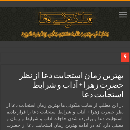
دعای مجرب برای فروش سریع کالا و رونق فروش مغازه | متن آیات، روش انجام و ف
بهترین زمان استجابت دعا از نظر
دعای ایجاد عشق و محبت آتشین در قلب معشوق | متن دعا، روش خواندن
حضرت زهرا + آداب و شرایط
ختم آیات ۲ و ۳ سوره طلاق برای افزایش رزق و روزی | روش ختم، متن آیات و فضیلت
استجابت دعا
آیات قرآنی برای استجابت دعا و آسان شدن کارها و برآورده شدن حاجت
قویترین ذکر استجابت دعا و حاجت روایی | ذکر اسماء الحسنی برآورده شدن حاجت
در این مطلب از سایت ملکوتی ها بهترین زمان استجابت دعا از
نظر حضرت زهرا + آداب و شرایط استجابت دعا را قرار دادیم
.استجابت دعا و برآورده شدن حاجات آداب و شرایط و زمان و
معینی دارد که در ادامه بهترین زمان استجابت دعا از حضرت