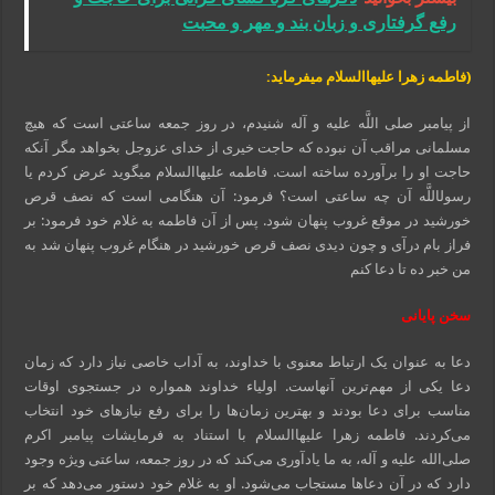
رفع گرفتاری و زبان بند و مهر و محبت
(فاطمه زهرا علیهاالسلام می‏فرماید:
از پیامبر صلی اللَّه علیه و آله شنیدم، در روز جمعه ساعتی است که هیچ
مسلمانی مراقب آن نبوده که حاجت خیری از خدای عزوجل بخواهد مگر آنکه
حاجت او را برآورده ساخته است. فاطمه علیهاالسلام می‏گوید عرض کردم یا
رسول‏اللَّه آن چه ساعتی است؟ فرمود: آن هنگامی است که نصف قرص
خورشید در موقع غروب پنهان شود. پس از آن فاطمه به غلام خود فرمود: بر
فراز بام درآی و چون دیدی نصف قرص خورشید در هنگام غروب پنهان شد به
من خبر ده تا دعا کنم
سخن پایانی
دعا به عنوان یک ارتباط معنوی با خداوند، به آداب خاصی نیاز دارد که زمان
دعا یکی از مهم‌ترین آنهاست. اولیاء خداوند همواره در جستجوی اوقات
مناسب برای دعا بودند و بهترین زمان‌ها را برای رفع نیازهای خود انتخاب
می‌کردند. فاطمه زهرا علیهاالسلام با استناد به فرمایشات پیامبر اکرم
صلی‌الله علیه و آله، به ما یادآوری می‌کند که در روز جمعه، ساعتی ویژه وجود
دارد که در آن دعاها مستجاب می‌شود. او به غلام خود دستور می‌دهد که بر