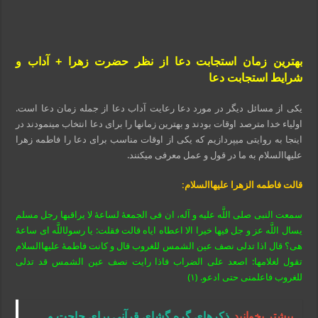
بهترین زمان استجابت دعا از نظر حضرت زهرا + آداب و
شرایط استجابت دعا
یکی از مسائل دیگر در مورد دعا رعایت آداب دعا از جمله زمان دعا است.
اولیاء خدا مترصد اوقات بودند و بهترین زمانها را برای دعا انتخاب می‏نمودند در
اینجا به روایتی می‏پردازیم که یکی از اوقات مناسب برای دعا را فاطمه زهرا
علیهاالسلام به ما در قول و عمل معرفی می‏کنند.
قالت فاطمه الزهرا علیهاالسلام:
سمعت النبی صلی اللَّه علیه و آله، ان فی الجمعهٔ لساعهٔ لا یراقبها رجل مسلم
یسال اللَّه عز و جل فیها خیرا الا اعطاه ایاه قالت فقلت: یا رسول‏اللَّه ای ساعهٔ
هی؟ قال اذا تدلی نصف عین الشمس للغروب قال و کانت فاطمهٔ علیهاالسلام
تقول لغلامها: اصعد علی الضراب فاذا رایت نصف عین الشمس قد تدلی
للغروب فاعلمنی حتی ادعو. (۱)
بیشتر بخوانید
ذکرهای گره گشای قرآنی برای حاجت و