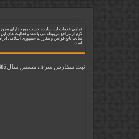
ختم آیات ۲ و ۳ سوره طلاق برای افزایش رزق و روزی | روش ختم، متن آیات و فضیلت
آیات قرآنی برای استجابت دعا و 
قویترین ذکر استجابت دعا و حاجت
تمامی خدمات این سایت، حسب مورد دارای مجوز
لازم از مراجع مربوطه می باشند و فعالیت های این
دعای افزایش رزق و روزی و ثروتمن
سایت تابع قوانین و مقررات جمهوری اسلامی ایرا
است.
ثبت سفارش شرف شمس سال 1405