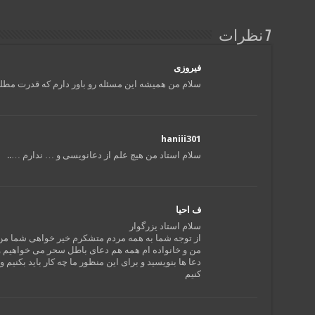
7 نظرات
فیروزی
سلام من همیشه این مسئله رو باور دارم که قدرت 
haniii301
سلام استاد من هیچ علم از دعانویسی و … ندارم …..
ف احیا
سلام استاد یزرگوار
از توجه شما به همه مردم متشکرم خیر خواهی شما من
من و خانواده ام همه هم دعای باطل سحر می خواهیم و
دعا ها بنویسید و برای این منظور ما چه کار باید بکنیم 
کنیم