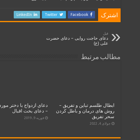
LinkedIn
Twitter
Facebook
اشترک
قبل
دعای حاجت روایی – دعای حضرت
علی (ع)
مطالب مرتبط
ابطال طلسم تباین و تفریق –
دعای ازدواج با دختر مورد
روش های درمان و باطل کردن
– دعای بخت اقبال
سحر تفریق
فوریه 9, 2019
جولای 4, 2022