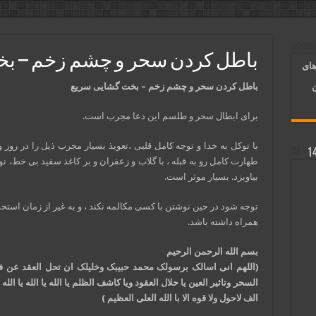
آسان شدن کارها و برآورده شدن حاجت
 روایی | ذکر اسماء الحسنی برآورده شدن حاجت
باطل کردن سحر و چشم زخم – ب
های
د شدن | متن دعا و اذکار مجرب
باطل کردن سحر و
چشم زخم
– بخت گشایی سریع
ن
برای ابطال سحر و طلسم این دعا مجرب است.
با توکل به خدا و توجه کامل قلبی ،تعویذ بسیار مجرب ذیل را در روز و
طهارت کامل رو به قبله ، با گلاب و زعفران و بر کاغذ سفید بی خط، نو
بیاویزد. بسیار موثر است.
توجه شود در حین نوشتن با کسی مکالمه نکند ، و به غیر از زمان استح
همراه داشته باشد.
بسم الله الرحمن الرحیم
(اللهم انی اسالک برسولک محمد حبیبک وخلیلک ان تحل العقد عن ف
السحر وتاثیر العین یا حلال العقود ویا کاشف الظلم یا الله یا الله یا الله 
الف لاحول ولا قوه الا با الله العلی العظیم )