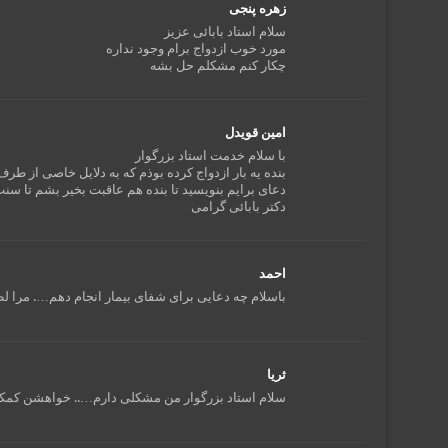
زهره پنجی
سلام استاد بابائی عزیز
مورد خوب ازدواج برام وجود نداره
چکار کنم مشکلم حل بشه
امین قویدل
با سلام خدمت استاد بزرگوار
بنده یه بار ازدواج کرده بوذم که به دلایل خاصی از ط
دعای برایم بنویسید تا بنده هم عاقبت بخیر بشم تا سنت
دکتر بابائی گرامی
احمد
باسلام چه دعایی برای شفای بیمار انجام دهم…. مرا لط
ثریا
سلام استاد بزرگوار من مشکلی دارم….. خواهشن کمکم