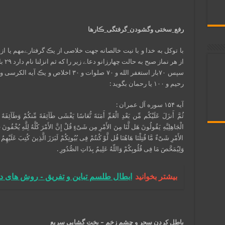
رفع_سختی وگشودن_گرفتگی_ڪارها
از هر نماز صبح به حالت چهارزانو دعاے زیر را که ثم انزلنا نام دارد ۲۹ بار قرائت کند.
رحیم و ۱۰۰ یا رحمان بگوید :
آیه ۱۵۴ سوره آل عمران :
ثُمَّ أَنزَلَ عَلَیْکُم مِّن بَعْدِ الْغَمِّ أَمَنَهً نُّعَاسًا یَغْشَى طَآئِفَهً مِّنکُمْ وَطَآئِفَهٌ ق
الْجَاهِلِیَّهِ یَقُولُونَ هَل لَّنَا مِنَ الأَمْرِ مِن شَیْءٍ قُلْ إِنَّ الأَمْرَ کُلَّهُ لِلَّهِ یُخْفُون
الأَمْرِ شَیْءٌ مَّا قُتِلْنَا هَاهُنَا قُل لَّوْ کُنتُمْ فِی بُیُوتِکُمْ لَبَرَزَ الَّذِینَ کُتِبَ عَلَیْهِ
وَلِیُمَحَّصَ مَا فِی قُلُوبِکُمْ وَاللّهُ عَلِیمٌ بِذَاتِ الصُّدُورِ .
بیشتر بخوانید
ابطال طلسم تباین و تفریق - روش های 
باطل کردن سحر و
چشم زخم
– بخت گشایی سریع