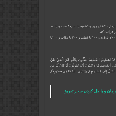
با توکل به خدا و با نیت خالصانه جهت خلاصی از یڪ گرفتارےمهم یا از بیمارے لاعلاج روز یڪشنبه یا شب ۴شنبه و یا بعد
سپس ۷۰بار استغفر الله و ۷۰ صلوات و ۳۰ اخلاص و یڪ آیه الکرسی و ۲۰۰ یاوَدُود و ۱۰۰ یاعَظیم و ۲۰۰ یا وَهّاب و ۲۰۰یا
َدْ أَهَمَّتْهُمْ أَنفُسُهُمْ یَظُنُّونَ بِاللّهِ غَیْرَ الْحَقِّ ظَنَّ
َ فِی أَنفُسِهِم مَّا لاَ یُبْدُونَ لَکَ یَقُولُونَ لَوْ کَانَ لَنَا مِنَ
مُ الْقَتْلُ إِلَى مَضَاجِعِهِمْ وَلِیَبْتَلِیَ اللّهُ مَا فِی صُدُورِکُمْ
درمان و باطل کردن سحر تفریق