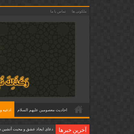
ملکوتی ها
تماس با ما
احاديث معصومين عليهم السلام
ادعيه و 
دعای ایجاد عشق و محبت آتشین د
آخرین خبرها