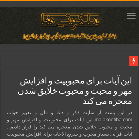
دعای مجرب برای فروش سریع کالا و رونق فروش مغازه | متن آیات، روش انجام و ف
این آیات برای محبوبیت و افزایش
دعای ایجاد عشق و محبت آتشین در قلب معشوق | متن دعا، روش خواندن
مهر و محبت و محبوب خلایق شدن
ختم آیات ۲ و ۳ سوره طلاق برای افزایش رزق و روزی | روش ختم، متن آیات و فضیلت
معجزه می کند
آیات قرآنی برای استجابت دعا و آسان شدن کارها و برآورده شدن حاجت
قویترین ذکر استجابت دعا و حاجت روایی | ذکر اسماء الحسنی برآورده شدن حاجت
در این پست از سایت ذکر و دعا و فال و تعبیر خواب
malakootiha.com این آیات برای محبوبیت و افزایش مهر و
محبت و محبوب خلایق شدن معجزه می کند را قرار دادیم .
آیات قرآنی بسیار مجرب و سریع الاجابه برای افزایش محبوبیت