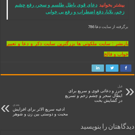
بیشتر بخوانید
دعای قوی باطل طلسم و سحر، رفع چشم
زخم، بلایا، دفع اضطراب و رفع بی خوابی
برگرفته از سایت
دعا 786
بازنشر : سایت ملکوتی ها بزرگترین سایت ذکر و دعا و تعبیر
خواب و فالح
قبل
حرز و دعائی قوی و سریع برای
ابطال سحر و چشم زخم و تسریع
در گشایش بخت
بعدی
ادعیه سریع الاثر برای افزایش
محبت و دوستی بین زن و شوهر
دیدگاهتان را بنویسید