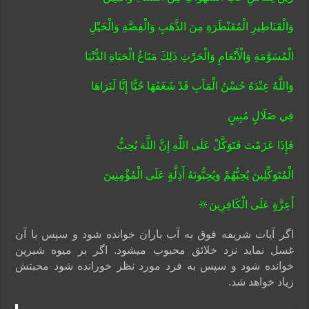
وَالْقَنَاطِيرِ الْمُقَنْطَرَةِ مِنَ الذَّهَبِ وَالْفِضَّةِ وَالْخَيْلِ
الْمُسَوَّمَةِ وَالْأَنْعَامِ وَالْحَرْثِ ذَلِكَ مَتَاعُ الْحَيَاةِ الدُّنْيَا
وَاللَّهُ عِنْدَهُ حُسْنُ الْمَآبِ قَدْ شَغَفَهَا حُبًّا إِنَّا لَنَرَاهَا
فِي ضَلَالٍ مُبِينٍ
فَإِذَا عَزَمْتَ فَتَوَكَّلْ عَلَى اللَّهِ إِنَّ اللَّهَ يُحِبُّ
الْمُتَوَكِّلِينَ يُحِبُّهُمْ وَيُحِبُّونَهُ أَذِلَّةٍ عَلَى الْمُؤْمِنِينَ
أَعِزَّةٍ عَلَى الْكَافِرِينَ🔆
اگر آیات شریفه فوق به آب باران خوانده شود و سپس با آن
غسل نماید نزد خلائق محبوب میشود. اگر بر میوه شیرین
خوانده شود و سپس به فرد مورد نظر خورانده شود محبتش
زیاد خواهد شد.