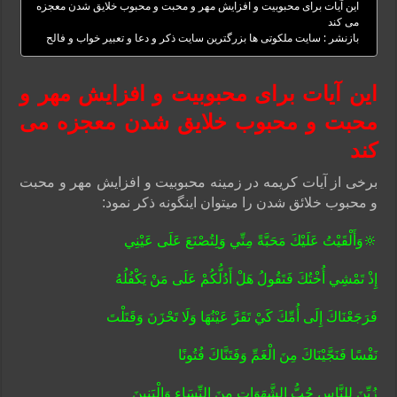
این آیات برای محبوبیت و افزایش مهر و محبت و محبوب خلایق شدن معجزه
می کند
بازنشر : سایت ملکوتی ها بزرگترین سایت ذکر و دعا و تعبیر خواب و فالح
این آیات برای محبوبیت و افزایش مهر و
محبت و محبوب خلایق شدن معجزه می
کند
برخی از آیات کریمه در زمینه محبوبیت و افزایش مهر و محبت
و محبوب خلائق شدن را میتوان اینگونه ذکر نمود:
🔆وَأَلْقَيْتُ عَلَيْكَ مَحَبَّةً مِنِّي وَلِتُصْنَعَ عَلَى
عَيْنِي
إِذْ تَمْشِي أُخْتُكَ فَتَقُولُ هَلْ أَدُلُّكُمْ عَلَى مَنْ يَكْفُلُهُ
فَرَجَعْنَاكَ إِلَى أُمِّكَ كَيْ تَقَرَّ عَيْنُهَا وَلَا تَحْزَنَ وَقَتَلْتَ
نَفْسًا فَنَجَّيْنَاكَ مِنَ الْغَمِّ وَفَتَنَّاكَ فُتُونًا
زُيِّنَ لِلنَّاسِ حُبُّ الشَّهَوَاتِ مِنَ النِّسَاءِ وَالْبَنِينَ