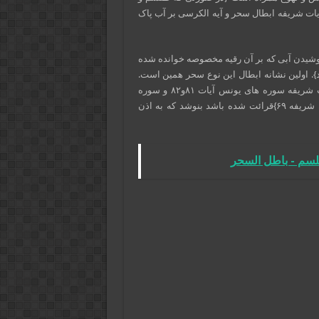
یات شریفه ابطال سحر و آیه الکرسی بر آب پاک
وشیدن آبی که بر آن رقیه مخصوصه خوانده شده
د}. اولین نشانه ابطال این نوع سحر همین است.
در غیر این صورت باید به مدت سه هفته از آب پاکی که بر آن {آیات شریفه سوره های یونس آیات ٨۱و٨٢ و سوره
مبارکه الاعراف از آیه ۱۱٧ تا آیه شریفه ۱٢٢ و سوره مبارکه طه آیه شریفه ۶٩}قرائت شده باشد بنوشد که به اذن
لسم - باطل السحر