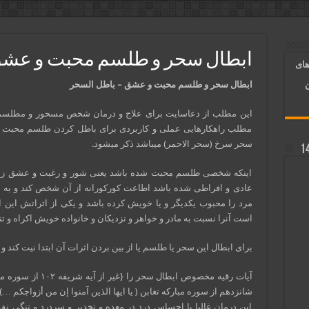
آسان شدن کارها و برآورده شدن حاجت
 روایی | ذکر اسماء الحسنی برآورده شدن حاجت
ابطال سحر و طلسم محبت و عشق
های
د شدن | متن دعا و اذکار مجرب
ابطال سحر و طلسم محبت و عشق – باطل السحر
ن
این مطلب از دعاسایت برای علاج و درمان شخص مسحور و مطلسم 
مطلب راهکارهایی عملی و کاربردی برای باطل کردن طلسم محبت که 
سحر سرخ (سحر الاحمر) میباشد ذکر میشود.
اینکه شخصی طلسم محبت شده باشد یعنی شور و رغبت و عشق زیاد
عادی و افراطی شده باشد اطاعت کورکورانه از آن شخص کند و به 
مرد را محبوب یکدیگر و یا خویش کرده باشد و یکی از اثراتش این
است آنرا نسبت به مادر و خواهر و نزدیکان و خانواده خویش اکراه و تنف
برای ابطال این سحر یا طلسم یا از بین بردن اثرات آن ابتدا نیت کند و
آیات رقیه مخصوص ابطا
شانزدهم از سوره مبارکه تغابن ( یا ایها الذین آمنوا إن من أزواجکم 
این درمان غالبا با احساس درد در معده و تخدیر و سردرد و تنگی