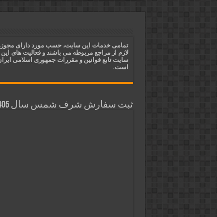
ختم آیات ۲ و ۳ سوره طلاق برای افزایش رزق و روزی | روش ختم، متن آیات و فضیلت
آیات قرآنی برای استجابت دعا و 
قویترین ذکر استجابت دعا و حاجت
تمامی خدمات این سایت، حسب مورد دارای مجوز
لازم از مراجع مربوطه می باشند و فعالیت های این
دعای افزایش رزق و روزی و ثروتمن
سایت تابع قوانین و مقررات جمهوری اسلامی ایرا
است.
ثبت سفارش شرف شمس سال 1405