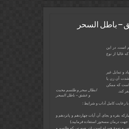
 – باطل السحر
است. در این
غالبا از نوع
 و تمایل غیر
شدت آن زن یا
 است که ممکن
ابطال سحر و طلسم محبت
ر کند.
و عشق – باطل السحر
 با رعایت کامل آداب و شرایط :
ل سحر را {غیر از آیه شریفه ۱۰٢ از سوره مبارکه بقره و بجای آن آیات چهاردهم و پانزدهم و
…) جهت درمان مسحور استفاده فرمایید.}
 نفس و تهوع همراه است {در صورتی که طلسم و