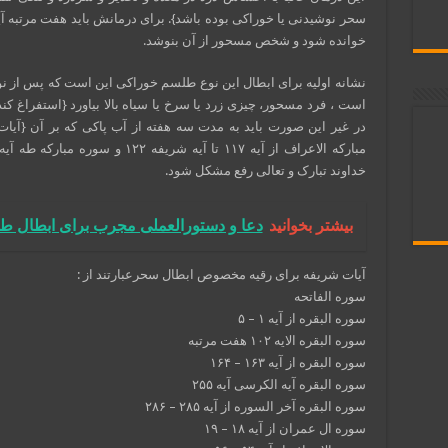
سحر نوشیدنی یا خوراکی بوده باشد}. برای درمانش باید هفت مرتبه آ
خوانده شود و شخص مسحور از آن بنوشد.
نشانه اولیه برای ابطال این نوع طلسم خوراکی این است که پس از ن
است ، فرد مسحور، چیزی زرد یا سرخ یا سیاه بالا بیاورد {استفراغ کن
خداوند تبارک و تعالی رفع مشکل شود.
بیشتر بخوانید
دعا و دستورالعملی مجرب برای ابطال ط
آیات شریفه برای رقیه مخصوص ابطال سحرعبارتند از :
سوره الفاتحه
سوره البقره از آیه ۱ – ۵
سوره البقره الایه ۱۰٢ هفت مرتبه
سوره البقره از آیه ۱۶٣ – ۱۶۴
سوره البقره آیه الکرسی آیه ٢۵۵
سوره البقره آخر السوره از آیه ٢٨۵ – ٢٨۶
سوره ال عمران از آیه ۱٨ – ۱٩