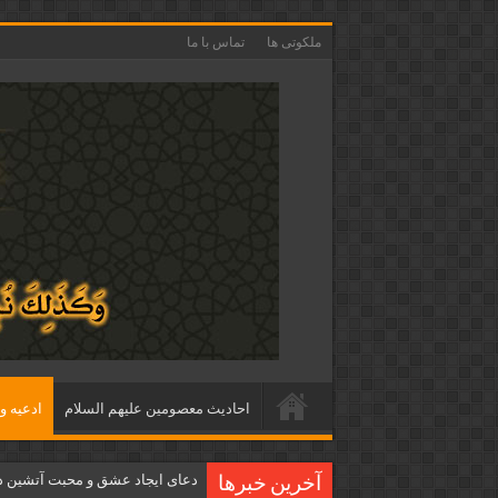
ملکوتی ها
تماس با ما
احاديث معصومين عليهم السلام
ادعيه و 
دعای ایجاد عشق و محبت آتشین د
آخرین خبرها