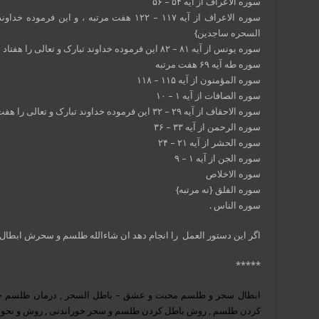
سوره الاعراف از آیه ۵۴ – ۵۶
سوره الاعراف از آیه ۱۱٧ – ۱٢٢ هفت مرتبه ، و ا
السحره ساجدین}
سوره یونس از آیه ٨۱ – ٨٢ این فرموده خداوند تبارک و تعالی را هفتاد مرتبه تکرار {إن الله سیبطله}
سوره طه آیه ۶٩ هفت مرتبه
سوره المؤمنون از آیه ۱۱۵ – ۱۱٨
سوره الصافات از آیه ۱ – ۱۰
سوره الاحقاف از آیه ٢٩ – ٣٢ این فرموده خداوند تبارک و تعالی را هفت مرتبه تکرار کند {یاقومنا أجیبوا داعی الله}
سوره الرحمن از آیه ٣٣ – ٣۶
سوره الحشر از آیه ٢۱ – ٢۴
سوره الجن از آیه ۱ – ٩
سوره الاخلاص
سوره الفلق {نه مرتبه}
سوره الناس .
اگر این دستور العمل را انجام دهد ان شاءالله طلسم و سحرش ابطال
*****
ابطال سحر و طلسم محبت و عشق – باطل السحر ,
درمان طلسم خ
کردن طلسم
,
روش باطل کردن طلسم و سحر خوراندنی
,
روش و نحو