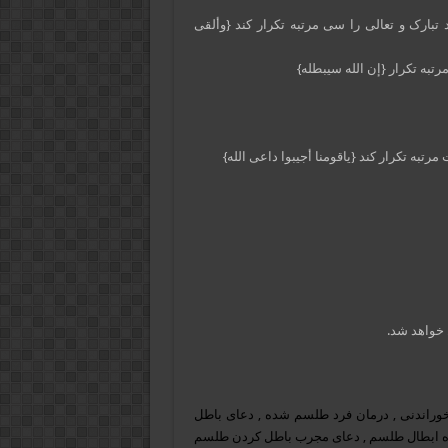
ین فرموده خداوند تبارک و تعالی را سی مرتبه تکرار کند {وألقى
 خواهد شد.
وراندنی
,
درمان فرد طلسم شده
,
دعای باطل
ه ابطال طلسم
,
دعای مجرب
باطل کردن طلسم