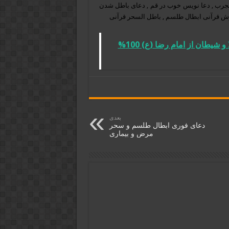
جرب , دعا نویس خوب در قم , دعای باطل شدن
ش قرآنی ابطال طلسم , باطل السحر قرآنی
تعویذ و دعای دفع شر دشمن و حفظ از بلا و شیطان از امام رضا (ع) 100%
بعدی
دعای فوری ابطال طلسم و سحر
مرض و بیماری