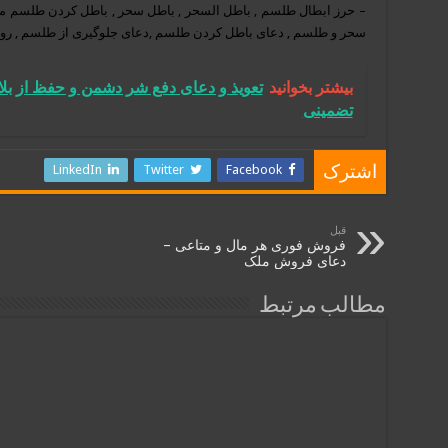
– حرز ابطال طلسم , باطل السحر , باطل سحر , باطل کردن طلسم م
سحر و طلسم , دعای باطل کردن طلسم ,دعای جلوگیری از طلسم , رو
بیشتر بخوانید
تضمینی
LinkedIn
Twitter
Facebook
اشترک
قبل
فروش فوری هر مال و متاعی –
دعای فروش ملک
مطالب مرتبط