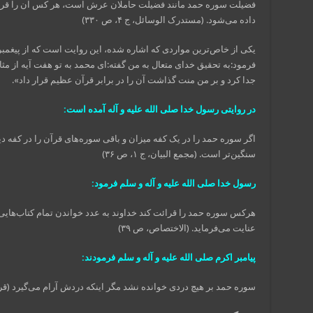
فضیلت سوره حمد مانند فضیلت حاملان عرش است، هر کس آن را قرائت
داده می‌شود. (مستدرک الوسائل، ج ۴، ص ۳۳۰)
یکی از خاص‌ترین مواردی که اشاره شده، این روایت است که از پیغمبر 
فرمود:به تحقیق خدای متعال به من گفته:ای محمد به تو هفت آیه از مثا
جدا کرد و بر من منت گذاشت آن را در برابر قرآن عظیم قرار داد».
در روایتی رسول خدا صلی الله علیه و آله آمده است:
اگر سوره حمد را در یک کفه میزان و باقی سوره‌های قرآن را در کفه د
سنگین‌تر است. (مجمع البیان، ج ۱، ص ۳۶)
رسول خدا صلی الله علیه و آله و سلم فرمود:
هرکس سوره حمد را قرائت کند خداوند به عدد خواندن تمام کتاب‌هایی 
عنایت می‌فرماید. (الاختصاص، ص ۳۹)
پیامبر اکرم صلی الله علیه و آله و سلم فرمودند:
سوره حمد بر هیچ دردی خوانده نشد مگر اینکه دردش آرام می‌گیرد (قرآن