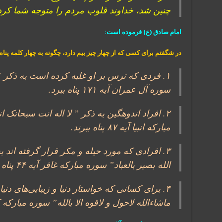
چنین شد، خداوند قلوب مردم را متوجه شما کرد
امام صادق (ع) فرموده است:
در شگفتم برای کسی که از چهار چیز بیم دارد، چگونه به چهار کلمه پناه 
۱. فردی که ترس بر او غلبه کرده است به ذکر ” 
سوره آل عمران آیه ۱۷۱ پناه ببرد.
۲. افراد اندوهگین به ذکر ” لا اله انت سبحانک
مبارکه انبیا آیه ۸۷ پناه ببرند.
۳. افرادی که مورد حیله و مکر قرار گرفته اند 
الله بصیر بالعباد” سوره مبارکه غافر آیه ۴۴ پناه ببرند.
۴. برای کسانی که خواستار دنیا و زیبایی‌های دنی
ماشاءالله لاحول و لاقوه الا بالله” سوره مبارکه کهف آیه ۳۹ 