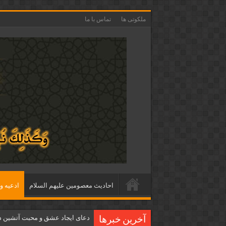
ملکوتی ها
تماس با ما
احاديث معصومين عليهم السلام
ادعيه و 
دعای ایجاد عشق و محبت آتشین د
آخرین خبرها