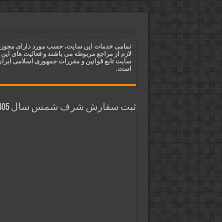
ختم آیات ۲ و ۳ سوره طلاق برای افزایش رزق و روزی | روش ختم، متن آیات و فضیلت
آیات قرآنی برای استجابت دعا و 
قویترین ذکر استجابت دعا و حاجت
تمامی خدمات این سایت، حسب مورد دارای مجوز
لازم از مراجع مربوطه می باشند و فعالیت های این
دعای افزایش رزق و روزی و ثروتمن
سایت تابع قوانین و مقررات جمهوری اسلامی ایرا
است.
ثبت سفارش شرف شمس سال 1405