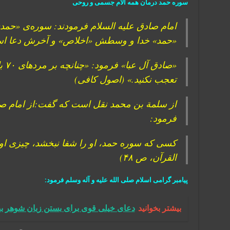
سوره حمد درمان همه آلام جسمی و روحی
امام صادق علیه السلام فرمودند: سوره‌ی «حمد
«حمد» خدا و وسطش «اخلاص» و آخرش دعا ا
«صا
تعجب نکنید.» (اصول کافی)
از سلمة بن محمد نقل است که گفت:از امام صا
فرمود:
کسی که سوره حمد، او را شفا نبخشد، چیزی او
القرآن، ص ۴۸)
پیامبر گرامی اسلام صلی الله علیه و آله وسلم فرمود:
بیشتر بخوانید
دعای خیلی قوی برای بستن زبان شوهر بد