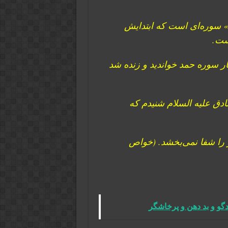
» سوره‌ای است که ابتدایش
ست.
دق آل‎ عبا» فرمود: «چنان‎چه بر مرده‎ای ۷۰ بار سوره حمد خواندید و زنده شد
دق علیه السلام شنیدم که
 را شفا نمی‌بخشد. (خواص
گو و بد دهن و پرخاشگر