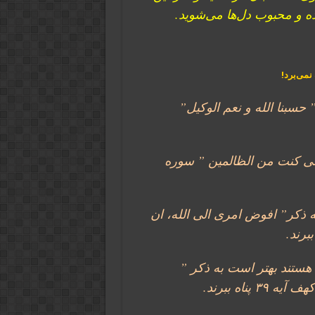
ه و محبوب دل‌ها می‌شوید.
نمی‌برد!
حسبنا الله و نعم الوکیل”
 انی کنت من الظالمین ” سوره
به ذکر” افوض امری الی الله، ان
ا هستند بهتر است به ذکر ”
پناه ببرند.