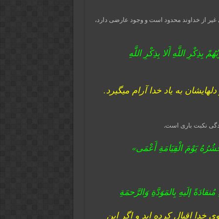
غیر از خداوند محدود است و وجود عارضی دارد،
ْ بِذِکْرِ اللَّهِ أَلا بِذِکْرِ اللَّهِ
ایشان به یاد خدا آرام می‏گیرد.
دگی نکبت باری است.
ُرُهُ یَوْمَ الْقِیَامَةِ أَعْمَی»
نقادَةً إلَیهِ بِالمَوَدَّةِ وَالرَّحمَةِ
ی خدا اقبال کرده اید و اگر این