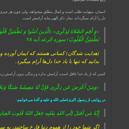
انسان، بی‏نهایت طلب است و کمال مطلق می‏خواهد، ولی چون هر چیزی 
دل را آرام نمی‏گرداند. نماز، ذکر الهی مایه آرامش است.
«وَ أَقِمِ الصَّلاةَ لِذِکْرِی» (الَّذِینَ آمَنُوا وَ تَطْمَئِنُّ قُلُوبُهُم
تَطْمَئِنُّ الْقُلُوبُ) سوره الرعد:آیه ۲۸
(هدایت شدگان) کسانی هستند که ایمان آورده و دله
بدانید که تنها با یاد خدا دل‌ها آرام می‏گیرد.
کسی که از یاد خدا غافل است، آرامش ندارد و زندگی بدون آرامش زن
«وَمَنْ أَعْرَضَ عَن ذِکْرِی فَإِنَّ لَهُ مَعِیشَةً ضَنکًا وَنَحْش
در روایتی از رسول اکرم (صلی الله و علیه و آله) می‌خوانیم:
إِنَّهُ مَن أقبَلَ إلَی اللهِ بِقَلبِهِ جَعَلَ اللهُ قُلوبَ العِبادِ مُ
اگر شما خود را از هموم دنیا فارغ ساختید، به سو