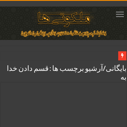
دعای مجرب برای فروش سریع کالا و رونق فروش مغازه | متن آیات، روش انجام و ف
بایگانی/آرشیو برچسب ها :
قسم دادن خدا
دعای ایجاد عشق و محبت آتشین در قلب معشوق | متن دعا، روش خواندن
به
ختم آیات ۲ و ۳ سوره طلاق برای افزایش رزق و روزی | روش ختم، متن آیات و فضیلت
آیات قرآنی برای استجابت دعا و آسان شدن کارها و برآورده شدن حاجت
قویترین ذکر استجابت دعا و حاجت روایی | ذکر اسماء الحسنی برآورده شدن حاجت