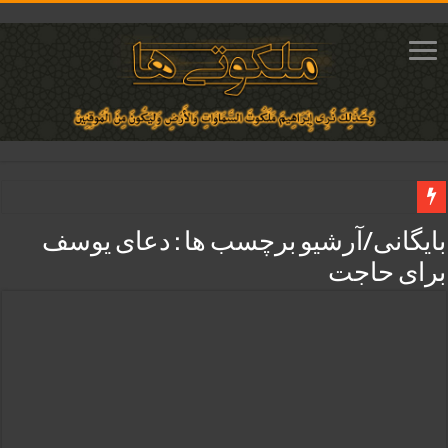
دعای مجرب برای فروش سریع کالا و رونق فروش مغازه | متن آیات، روش انجام و ف
بایگانی/آرشیو برچسب ها :
دعای یوسف
دعای ایجاد عشق و محبت آتشین در قلب معشوق | متن دعا، روش خواندن
برای حاجت
ختم آیات ۲ و ۳ سوره طلاق برای افزایش رزق و روزی | روش ختم، متن آیات و فضیلت
آیات قرآنی برای استجابت دعا و آسان شدن کارها و برآورده شدن حاجت
قویترین ذکر استجابت دعا و حاجت روایی | ذکر اسماء الحسنی برآورده شدن حاجت