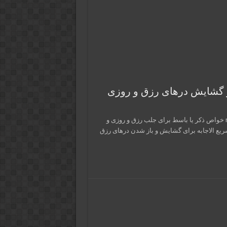
 گشایش درهای رزق و روزی
در این پست از سایت ذکر و دعا و فال و تعبیر خواب malakootiha.com خواص ذکر یا باسط برای جلب رزق و روزی و
ریع الاجابه برای گشایش و باز شدن درهای رزق