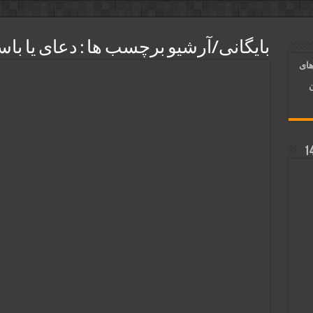
ر قلب معشوق | متن دعا، روش خواندن
بایگانی/آرشیو برچسب ها :
دعای یا باس
آسان شدن کارها و برآورده شدن حاجت
های
 روایی | ذکر اسماء الحسنی برآورده شدن حاجت
ن