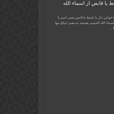
 یا قابض از اسماء الله
در این پست از سایت ذکر و دعا و فال و تعبیر خواب malakootiha.com خواص ذکر یا باسط یا قابض,معنی اسم یا
اسماء الله الحسنی هستند به معنی اینکخ تنها
ا …