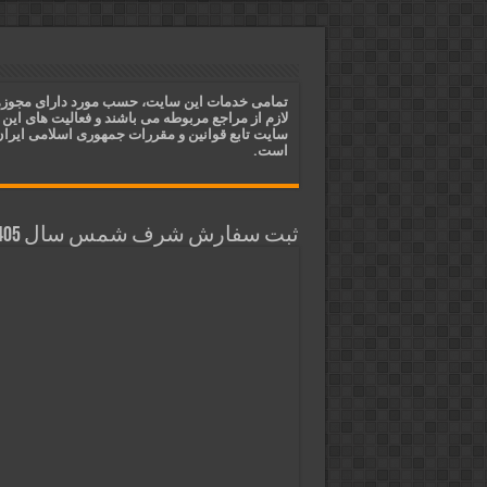
دعای ایجاد عشق و محبت آتشین د
ختم آیات ۲ و ۳ سوره طلاق برای افزایش رزق و روزی | روش ختم، متن آیات و فضیلت
آیات قرآنی برای استجابت دعا و 
تمامی خدمات این سایت، حسب مورد دارای مجوز
لازم از مراجع مربوطه می باشند و فعالیت های این
قویترین ذکر استجابت دعا و حاجت
سایت تابع قوانین و مقررات جمهوری اسلامی ایرا
است.
ثبت سفارش شرف شمس سال 1405