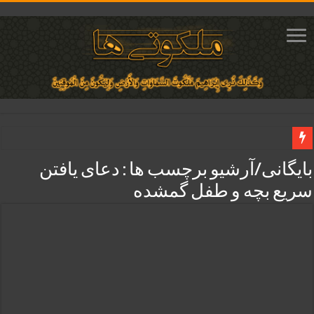
دعای مجرب برای فروش سریع کالا و رونق فروش مغازه | متن آیات، روش انجام و ف
بایگانی/آرشیو برچسب ها :
دعای یافتن
دعای ایجاد عشق و محبت آتشین در قلب معشوق | متن دعا، روش خواندن
سریع بچه و طفل گمشده
ختم آیات ۲ و ۳ سوره طلاق برای افزایش رزق و روزی | روش ختم، متن آیات و فضیلت
آیات قرآنی برای استجابت دعا و آسان شدن کارها و برآورده شدن حاجت
قویترین ذکر استجابت دعا و حاجت روایی | ذکر اسماء الحسنی برآورده شدن حاجت