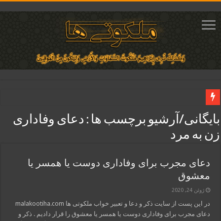
دعای ایجاد دلبستگی و محبوبیت و محبت شدید بین دو نفر تضمینی
بایگانی/آرشیو برچسب ها :
دعای وفاداری
دعای مجرب برای فروش سریع کالا و رونق فروش مغازه | متن آیات، روش انجام و ف
زن به مرد
دعای ایجاد عشق و محبت آتشین در قلب معشوق | متن دعا، روش خواندن
ختم آیات ۲ و ۳ سوره طلاق برای افزایش رزق و روزی | روش ختم، متن آیات و فضیلت
دعای مجرب برای وفاداری دوست یا همسر یا
معشوق
آیات قرآنی برای استجابت دعا و آسان شدن کارها و برآورده شدن حاجت
ژوئن 24, 2020
در این پست از سایت ذکر و دعا و تعبیر خواب ملکوتی ها malakootiha.com
دعای مجرب برای وفاداری دوست یا همسر یا معشوق را قرار دادیم . ذکر و