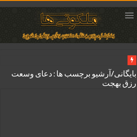
دعای مجرب برای فروش سریع کالا و رونق فروش مغازه | متن آیات، روش انجام و ف
بایگانی/آرشیو برچسب ها :
دعای وسعت
دعای ایجاد عشق و محبت آتشین در قلب معشوق | متن دعا، روش خواندن
رزق بهجت
ختم آیات ۲ و ۳ سوره طلاق برای افزایش رزق و روزی | روش ختم، متن آیات و فضیلت
آیات قرآنی برای استجابت دعا و آسان شدن کارها و برآورده شدن حاجت
قویترین ذکر استجابت دعا و حاجت روایی | ذکر اسماء الحسنی برآورده شدن حاجت