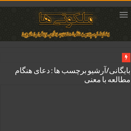
دعای ایجاد عشق و محبت آتشین در قلب معشوق | متن دعا، روش خواندن
بایگانی/آرشیو برچسب ها :
دعای هنگام
ختم آیات ۲ و ۳ سوره طلاق برای افزایش رزق و روزی | روش ختم، متن آیات و فضیلت
مطالعه با معنی
آیات قرآنی برای استجابت دعا و آسان شدن کارها و برآورده شدن حاجت
قویترین ذکر استجابت دعا و حاجت روایی | ذکر اسماء الحسنی برآورده شدن حاجت
دعای افزایش رزق و روزی و ثروتمند شدن | متن دعا و اذکار مجرب