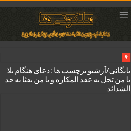
دعای مجرب برای فروش سریع کالا و رونق فروش مغازه | متن آیات، روش انجام و ف
بایگانی/آرشیو برچسب ها :
دعای هنگام بلا
دعای ایجاد عشق و محبت آتشین در قلب معشوق | متن دعا، روش خواندن
یا من تحل به عقد المکاره و یا من یفثا به حد
ختم آیات ۲ و ۳ سوره طلاق برای افزایش رزق و روزی | روش ختم، متن آیات و فضیلت
الشدائد
آیات قرآنی برای استجابت دعا و آسان شدن کارها و برآورده شدن حاجت
قویترین ذکر استجابت دعا و حاجت روایی | ذکر اسماء الحسنی برآورده شدن حاجت