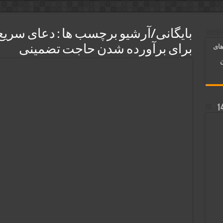
و رونق فروش مغازه | متن آیات، روش انجام و فضیلت
ر قلب معشوق | متن دعا، روش خواندن
بایگانی/آرشیو برچسب ها :
دعای سریع ا
های
برای برآورده شدن حاجت تضمینی
آسان شدن کارها و برآورده شدن حاجت
ن