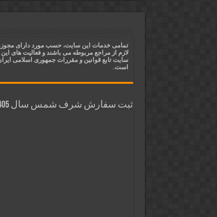
دعای مجرب برای فروش سریع کالا 
دعای ایجاد عشق و محبت آتشین د
ختم آیات ۲ و ۳ سوره طلاق برای افزایش رزق و روزی | روش ختم، متن آیات و فضیلت
تمامی خدمات این سایت، حسب مورد دارای مجوز
لازم از مراجع مربوطه می باشند و فعالیت های این
آیات قرآنی برای استجابت دعا و 
سایت تابع قوانین و مقررات جمهوری اسلامی ایرا
است.
ثبت سفارش شرف شمس سال 1405