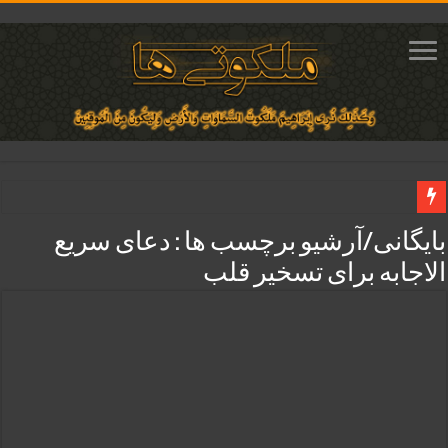
دعای مجرب برای فروش سریع کالا و رونق فروش مغازه | متن آیات، روش انجام و ف
بایگانی/آرشیو برچسب ها :
دعای سریع
دعای ایجاد عشق و محبت آتشین در قلب معشوق | متن دعا، روش خواندن
الاجابه برای تسخیر قلب
ختم آیات ۲ و ۳ سوره طلاق برای افزایش رزق و روزی | روش ختم، متن آیات و فضیلت
آیات قرآنی برای استجابت دعا و آسان شدن کارها و برآورده شدن حاجت
قویترین ذکر استجابت دعا و حاجت روایی | ذکر اسماء الحسنی برآورده شدن حاجت