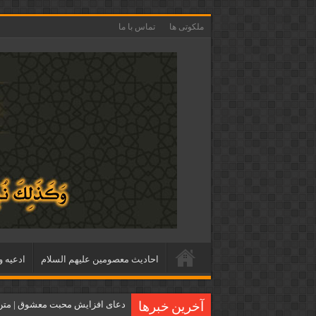
ملکوتی ها
تماس با ما
احاديث معصومين عليهم السلام
ادعيه و
دعای افزایش محبت معشوق | متن 
آخرین خبرها