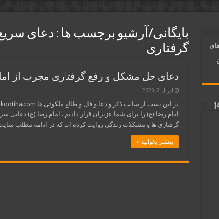
مهر و علاقه معشوق | متن دعا و روش خواندن
 محبت شدید بین دو نفر تضمینی
بایگانی/آرشیو برچسب ها :
دعای سریع ا
و رونق فروش مغازه | متن آیات، روش انجام و فضیلت
های
گرفتاری
ر قلب معشوق | متن دعا، روش خواندن
ن
دعای حل مشکل و رفع گرفتاری مجرب از امام
آوریل 2, 2020
امام رضا (ع) را برای شما عزیزان قرار دادیم . امام رضا (ع) دعایی س
گرفتاری ها و مشکلات زندگی روایت کرده اند که در ادامه مطلب سای
بیشتر بخوانید »