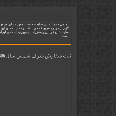
دعای ایجاد عشق و محبت آتشین د
ختم آیات ۲ و ۳ سوره طلاق برای افزایش رزق و روزی | روش ختم، متن آیات و فضیلت
آیات قرآنی برای استجابت دعا و 
تمامی خدمات این سایت، حسب مورد دارای مجوز
لازم از مراجع مربوطه می باشند و فعالیت های این
قویترین ذکر استجابت دعا و حاجت
سایت تابع قوانین و مقررات جمهوری اسلامی ایرا
است.
ثبت سفارش شرف شمس سال 1405