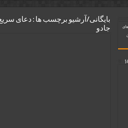
ر قلب معشوق | متن دعا، روش خواندن
بایگانی/آرشیو برچسب ها :
دعای سریع 
آسان شدن کارها و برآورده شدن حاجت
های
جادو
 روایی | ذکر اسماء الحسنی برآورده شدن حاجت
ن