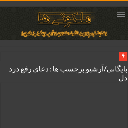
دعای ایجاد عشق و محبت آتشین در قلب معشوق | متن دعا، روش خواندن
بایگانی/آرشیو برچسب ها :
دعای رفع درد
ختم آیات ۲ و ۳ سوره طلاق برای افزایش رزق و روزی | روش ختم، متن آیات و فضیلت
دل
آیات قرآنی برای استجابت دعا و آسان شدن کارها و برآورده شدن حاجت
قویترین ذکر استجابت دعا و حاجت روایی | ذکر اسماء الحسنی برآورده شدن حاجت
دعای افزایش رزق و روزی و ثروتمند شدن | متن دعا و اذکار مجرب