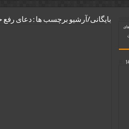
ر قلب معشوق | متن دعا، روش خواندن
بایگانی/آرشیو برچسب ها :
دعای رفع 
آسان شدن کارها و برآورده شدن حاجت
های
 روایی | ذکر اسماء الحسنی برآورده شدن حاجت
ن