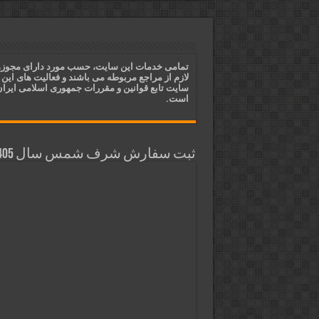
دعای ایجاد عشق و محبت آتشین د
ختم آیات ۲ و ۳ سوره طلاق برای افزایش رزق و روزی | روش ختم، متن آیات و فضیلت
آیات قرآنی برای استجابت دعا و 
تمامی خدمات این سایت، حسب مورد دارای مجوز
لازم از مراجع مربوطه می باشند و فعالیت های این
قویترین ذکر استجابت دعا و حاجت
سایت تابع قوانین و مقررات جمهوری اسلامی ایرا
است.
ثبت سفارش شرف شمس سال 1405