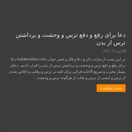
دعا برای رفع و دفع ترس و وحشت و برداشتن
ترس از بدن
فوریه 6, 2023
در این پست از سایت ذکر و دعا و فال و تعبیر خواب malakootiha.com دعا
برای رفع و دفع ترس و وحشت و برداشتن ترس از بدن را قرار دادیم . دعای
بسیار مجرب و سریع الاجابه قرانی برای غلبه بر ترس و رهایی و خلاص شدن
از ترس و ایمنی از ترس و نجات از هرگونه ترس و وحشت …
بیشتر بخوانید »