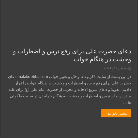
دعای حضرت علی برای رفع ترس و اضطراب و
وحشت در هنگام خواب
دسامبر 23, 2021
در این پست از سایت ذکر و دعا و فال و تعبیر خواب malakootiha.com دعای
حضرت علی برای رفع ترس و اضطراب و وحشت در هنگام خواب را قرار
دادیم . تعویذ و دعای سریع الاجابه و مجرب از حضرت امام علی (ع) برای غلبه
بر ترس و استرس و اضطراب و وحشت به هنگام خوابیدن در سایت ملکوتی
ها …
بیشتر بخوانید »