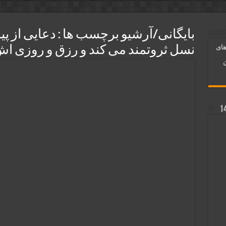
و رونق فروش مغازه | متن آیات، روش انجام و فضیلت
ر قلب معشوق | متن دعا، روش خواندن
بایگانی/آرشیو برچسب ها :
دعایی از پ
های
نسل ثروتمند می کند و رزق و روزی اش
آسان شدن کارها و برآورده شدن حاجت
ن