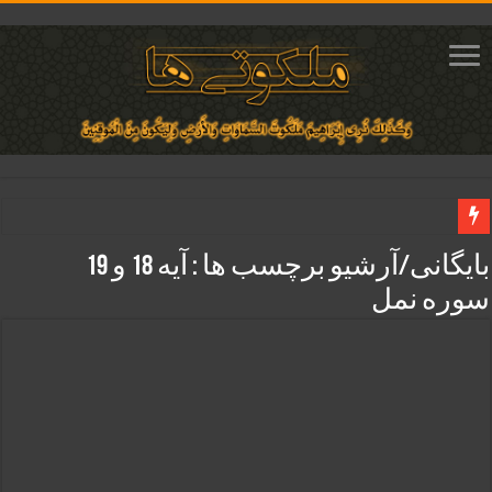
دعای مجرب برای فروش سریع کالا و رونق فروش مغازه | متن آیات، روش انجام و ف
بایگانی/آرشیو برچسب ها :
آیه 18 و 19
دعای ایجاد عشق و محبت آتشین در قلب معشوق | متن دعا، روش خواندن
سوره نمل
ختم آیات ۲ و ۳ سوره طلاق برای افزایش رزق و روزی | روش ختم، متن آیات و فضیلت
آیات قرآنی برای استجابت دعا و آسان شدن کارها و برآورده شدن حاجت
قویترین ذکر استجابت دعا و حاجت روایی | ذکر اسماء الحسنی برآورده شدن حاجت