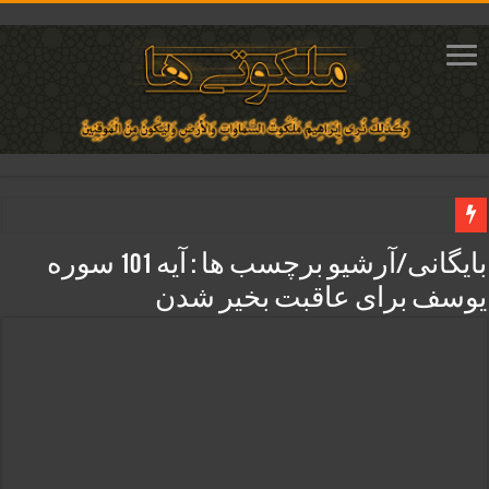
دعای ایجاد دلبستگی و محبوبیت و محبت شدید بین دو نفر تضمینی
بایگانی/آرشیو برچسب ها :
آیه 101 سوره
دعای مجرب برای فروش سریع کالا و رونق فروش مغازه | متن آیات، روش انجام و ف
یوسف برای عاقبت بخیر شدن
دعای ایجاد عشق و محبت آتشین در قلب معشوق | متن دعا، روش خواندن
ختم آیات ۲ و ۳ سوره طلاق برای افزایش رزق و روزی | روش ختم، متن آیات و فضیلت
آیات قرآنی برای استجابت دعا و آسان شدن کارها و برآورده شدن حاجت