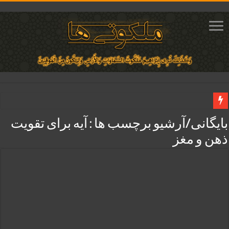
دعای ایجاد دلبستگی و محبوبیت و محبت شدید بین دو نفر تضمینی
بایگانی/آرشیو برچسب ها :
آیه برای تقویت
دعای مجرب برای فروش سریع کالا و رونق فروش مغازه | متن آیات، روش انجام و ف
ذهن و مغز
دعای ایجاد عشق و محبت آتشین در قلب معشوق | متن دعا، روش خواندن
ختم آیات ۲ و ۳ سوره طلاق برای افزایش رزق و روزی | روش ختم، متن آیات و فضیلت
آیات قرآنی برای استجابت دعا و آسان شدن کارها و برآورده شدن حاجت