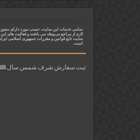
دعای مجرب برای فروش سریع کالا 
دعای ایجاد عشق و محبت آتشین د
ختم آیات ۲ و ۳ سوره طلاق برای افزایش رزق و روزی | روش ختم، متن آیات و فضیلت
تمامی خدمات این سایت، حسب مورد دارای مجوز
لازم از مراجع مربوطه می باشند و فعالیت های این
آیات قرآنی برای استجابت دعا و 
سایت تابع قوانین و مقررات جمهوری اسلامی ایرا
است.
ثبت سفارش شرف شمس سال 1405