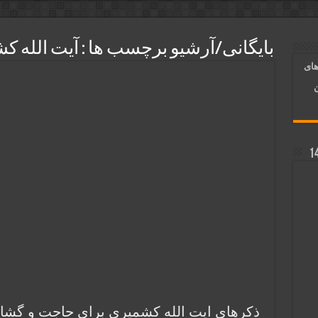
و رونق فروش مغازه | متن آیات، روش انجام و فضیلت
ر قلب معشوق | متن دعا، روش خواندن
بایگانی/آرشیو برچسب ها :
آیت الله ک
های
آسان شدن کارها و برآورده شدن حاجت
ن
ذکرهای ایت الله کشمیری برای حاجت و گشا