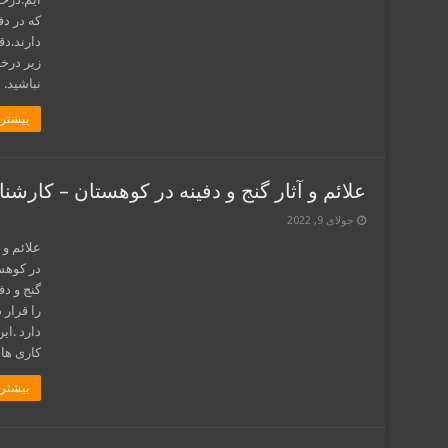
که در دف
دارند.د
زیر درخ
نباشید.
بیشتر 
علائم و آثار گنج و دفینه در کوهستان – کارش
جولای 9, 2022
علائم و 
در کوهست
گنج و د
را قرار 
دارد .ا
کاری ها
بیشتر 