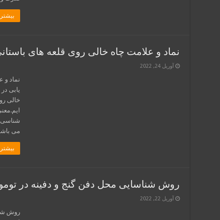
بیشتر 
نماد و علامت چاه خالی روی قلعه های باستانی
آوریل 24, 2022
نماد و ع
یابی در 
خالی روی
ایم.معن
شناسی ک
می باشد
بیشتر 
روش شناسایی محل دفن گنج و دفینه در تومو
آوریل 22, 2022
روش شنا