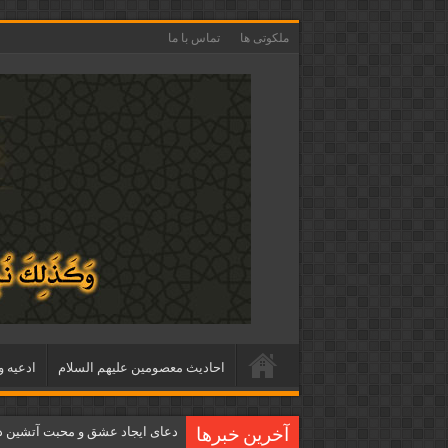
ملکوتی ها
تماس با ما
احاديث معصومين عليهم السلام
ادعيه و
دعای ایجاد عشق و محبت آتشین د
آخرین خبرها