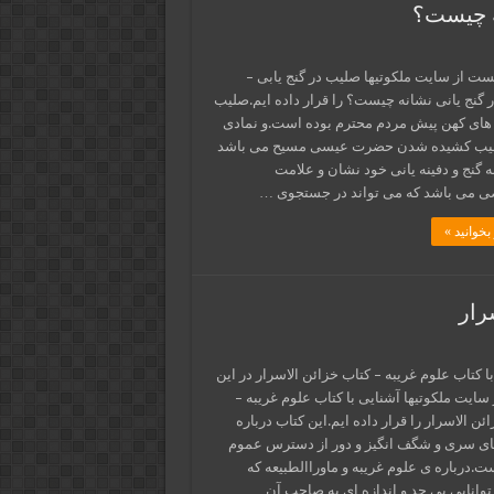
ه چیست؟
ست از سایت ملکوتیها صلیب در گنج یابی –
 گنج یانی نشانه چیست؟ را قرار داده ایم.صلیب
 های کهن پیش مردم محترم بوده است.و نمادی
صلیب کشیده شدن حضرت عیسی مسیح می باشد
نه گنج و دفینه یانی خود نشان و علامت
می باشد که می تواند در جستجوی …
بخوانید »
رار
ا کتاب علوم غریبه – کتاب خزائن الاسرار در این
ایت ملکوتیها آشنایی با کتاب علوم غریبه –
ئن الاسرار را قرار داده ایم.این کتاب درباره
ی سری و شگف انگیز و دور از دسترس عموم
.درباره ی علوم غریبه و ماوراالطبیعه که
توانایی بی حد و اندازه ای به صاحب آن …