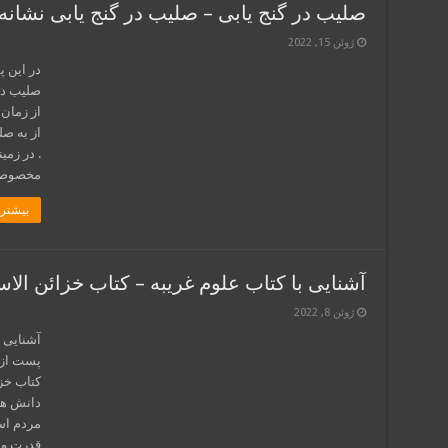
صلیب در گنج یابی – صلیب در گنج یابی نشان
ژوئن 15, 2022
در این پ
صلیب در
از زمان
از به 
. در زمی
مخصوصی 
بیشتر 
آشنایی با کتاب علوم غریبه – کتاب خزائن الاس
ژوئن 8, 2022
آشنایی ب
پست از س
کتاب خزا
دانش ها
مردم است
قدرت و 