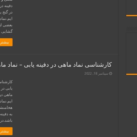
دفینه در
در گنج ی
ایم.نماد
بعضی از 
گشایی و
بیشتر 
کارشناسی نماد ماهی در دفینه یابی – نماد ما
سپتامبر 18, 2022
کارشناسی
یابی در
ماهی در 
ایم.نماد
هخامنشی
به دفین
باشد.در
بیشتر 