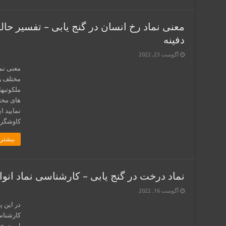
معنی نماد رخ انسان در گنج یابی – تفسیر حا
دفینه
آگوست 23, 2022
معنی نم
مختلف ر
ملکوتیها
های مختل
نمایید ا
کاوشگر 
بیشتر 
نماد درخت در گنج یابی – کارشناسی نماد انوا
آگوست 16, 2022
در این پ
کارشناسی
ایم.درخت