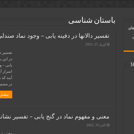
آسان شدن کارها و برآورده شدن حاجت
باستان شناسی
 روایی | ذکر اسماء الحسنی برآورده شدن حاجت
های
د شدن | متن دعا و اذکار مجرب
تفسیر دالانها در دفینه یابی – وجود نماد صندل
ن
آوریل 21, 2023
تفسیر دا
در این پ
یابی – و
اسرار آ
آیند که
در مسیر
بیشتر 
معنی و مفهوم نماد در گنج یابی – تفسیر نشانه
اکتبر 10, 2022
معنی و م