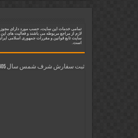
ختم آیات ۲ و ۳ سوره طلاق برای افزایش رزق و روزی | روش ختم، متن آیات و فضیلت
آیات قرآنی برای استجابت دعا و 
قویترین ذکر استجابت دعا و حاجت
تمامی خدمات این سایت، حسب مورد دارای مجوز
لازم از مراجع مربوطه می باشند و فعالیت های این
دعای افزایش رزق و روزی و ثروتمن
سایت تابع قوانین و مقررات جمهوری اسلامی ایرا
است.
ثبت سفارش شرف شمس سال 1405