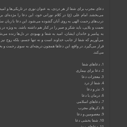
دعای مجرب برای شفا از هر دردی، به عنوان نوری در تاریکی‌ها و امی
می‌بخشد. امام علی (ع) در کلام نورانی خود، این دعا را مژده‌ای بر
درب‌های رحمت الهی به روی آنان گشوده می‌شود. این دعا با زبان ساده
نعمت و بلایی، باید شکر و صبر را در کنار هم داشته باشد. به ویژه در 
به پیامبر و خاندان ایشان، امید به شفا و بهبودی در دل‌ها زنده می‌
می‌آوریم که شفا از جانب خداوند است و نه تنها جسم، بلکه روح نیز
قرار می‌گیرد. در واقع، این دعاها همچون دریچه‌ای به سوی رحمت و 
می‌کند.
1. دعاهای شفا
2. دعا برای بیماری
3. معجزات دعا
4. شفا از درد
5. نذر و دعا
6. درمان با دعا
7. دعاهای اسلامی
8. ذکرهای مجرب
9. معصومین و دعا
10. شفا بخشی دعا
11. دعاهای موثر