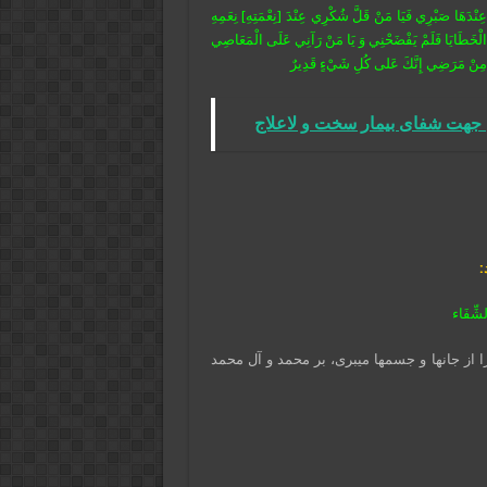
لَّ عِنْدَهَا صَبْرِي فَيَا مَنْ قَلَّ شُكْرِي عِنْدَ [نِعْمَتِهِ‏] نِعَمِهِ
لَى الْخَطَايَا فَلَمْ يَفْضَحْنِي وَ يَا مَنْ رَآنِي عَلَى الْمَعَاصِي
 مِنْ مَرَضِي‏ إِنَّكَ عَلى‏ كُلِ‏ شَيْ‏ءٍ قَدِيرٌ
جهت شفای بیمار سخت و لاعلاج
:
الشِّفَاء
از جانها و جسمها میبری، بر محمد و آل محمد