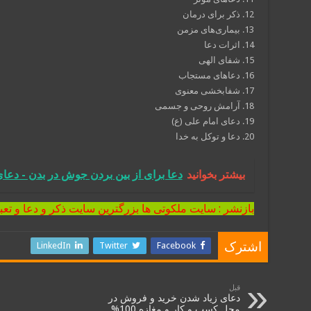
12. ذکر برای درمان
13. بیماری‌های مزمن
14. اثرات دعا
15. شفای الهی
16. دعاهای مستجاب
17. شفابخشی معنوی
18. آرامش روحی و جسمی
19. دعای امام علی (ع)
20. دعا و توکل به خدا
بیشتر بخوانید
دعا برای از بین بردن جوش در بدن - دع
بازنشر : سایت ملکوتی ها بزرگترین سایت ذکر و دعا و تعب
LinkedIn
Twitter
Facebook
اشترک
قبل
دعای زیاد شدن خرید و فروش در
محل کسب و کار و مغازه 100%