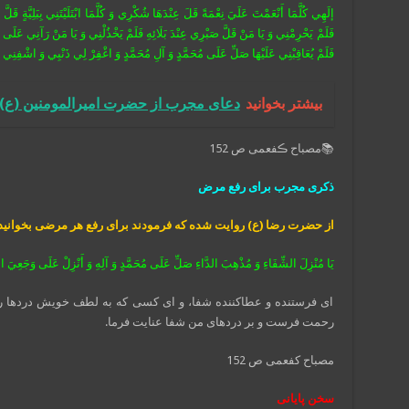
إلَهِي كُلَّمَا أَنْعَمْتَ‏ عَلَيَ‏ نِعْمَةً قَلَ‏ عِنْدَهَا شُكْرِي‏ وَ كُلَّمَا ابْتَلَيْتَنِي بِبَلِيَّةٍ قَ
فَلَمْ يَحْرِمْنِي وَ يَا مَنْ قَلَّ صَبْرِي عِنْدَ بَلَائِهِ فَلَمْ يَخْذُلْنِي وَ يَا مَنْ رَآنِي عَ
فَلَمْ يُعَاقِبْنِي عَلَيْهَا صَلِّ عَلَى مُحَمَّدٍ وَ آلِ مُحَمَّدٍ وَ اغْفِرْ لِي ذَنْبِي وَ اشْفِنِي
بیشتر بخوانید
دعای مجرب از حضرت امیرالمومنین (ع) 
📚مصباح ڪفعمی ص 152
ذکری مجرب برای رفع مرض
از حضرت رضا (ع) روایت شده که فرمودند برای رفع هر مرضی بخوانید
يَا مُنْزِلَ الشِّفَاءِ وَ مُذْهِبَ الدَّاءِ صَلِّ عَلَى مُحَمَّدٍ وَ آلِهِ وَ أَنْزِلْ عَلَى وَجَعِيَ 
ای فرستنده و عطاکننده شفا، و ای کسی که به لطف خویش دردها را 
رحمت فرست و بر دردهای من شفا عنایت فرما.
مصباح کفعمی ص 152
سخن پایانی