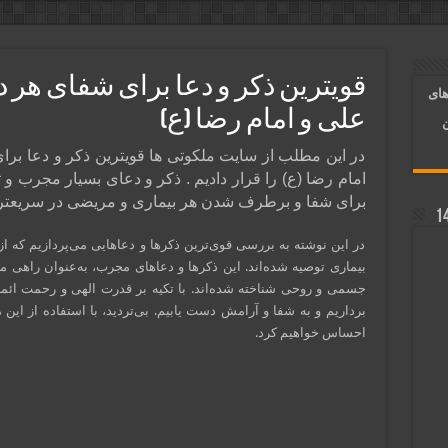
آسان شدن کارها و برآورده شدن حاجت
 روایی | ذکر اسماء الحسنی برآورده شدن حاجت
قویترین ذکر و دعا برای شفای هر در
های
د شدن | متن دعا و اذکار مجرب
علی و امام رضا (ع)
ن
در این مطلب از سایت ملکوتی ها قویترین ذکر و دعا برای
امام رضا (ع) را قرار دادیم . ذکر و دعای بسیار مجرب و 
برای شفا و برطرف شدن هر بیماری و مریضی در سریعت
در این نوشته به بررسی قوی‌ترین ذکرها و دعاهایی می‌پردازیم که از
بیماری توصیه شده‌اند. این ذکرها و دعاهای مجرب، به‌عنوان راهی 
جسمی و روحی شناخته شده‌اند. با تکیه بر قدرت الهی و رحمت ائمه 
برداریم و به شفا و آرامش دست یابیم. بی‌تردید، با استفاده از این
احساس خواهیم کرد.