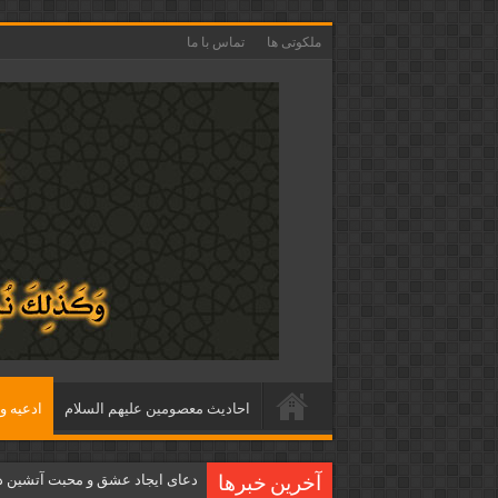
ملکوتی ها
تماس با ما
احاديث معصومين عليهم السلام
ادعيه و 
دعای ایجاد عشق و محبت آتشین د
آخرین خبرها