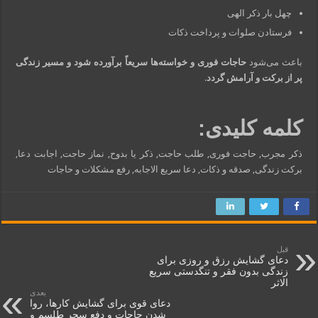
چهل بار ذکر الهی
فرستادن صلوات و پرداخت ذکات
باعث می‌شود
حاجات فوری و خواسته‌ها سریعاً برآورده شود و مسیر زندگی
پر از برکت و آرامش گردد
.
کلمه کلیدی:
ذکر مجرب, حاجت فوری, طلب حاجت, ذکر یا بدوح, نماز حاجت, اجابت دعا,
برکت زندگی, صدقه و ذکات, دعا سریع الاجابه, رفع مشکلات و حاجات
قبل
دعای گشایش رزق و روزی برای
زندگی بدون فقر و تنگدستی سریع
الاثر
بعدی
دعای قوی برای گشایش کارها، روا
شدن حاجات و دفع سحر طلسم و