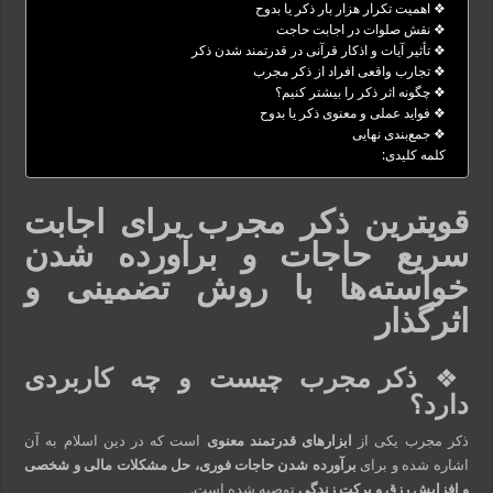
❖ اهمیت تکرار هزار بار ذکر یا بدوح
❖ نقش صلوات در اجابت حاجت
❖ تأثیر آیات و اذکار قرآنی در قدرتمند شدن ذکر
❖ تجارب واقعی افراد از ذکر مجرب
❖ چگونه اثر ذکر را بیشتر کنیم؟
❖ فواید عملی و معنوی ذکر یا بدوح
❖ جمع‌بندی نهایی
کلمه کلیدی:
قویترین ذکر مجرب برای اجابت
سریع حاجات و برآورده شدن
خواسته‌ها با روش تضمینی و
اثرگذار
❖
ذکر مجرب چیست و چه کاربردی
دارد؟
ذکر مجرب یکی از
ابزارهای قدرتمند معنوی
است که در دین اسلام به آن
اشاره شده و برای
برآورده شدن حاجات فوری، حل مشکلات مالی و شخصی
و افزایش رزق و برکت زندگی
توصیه شده است.