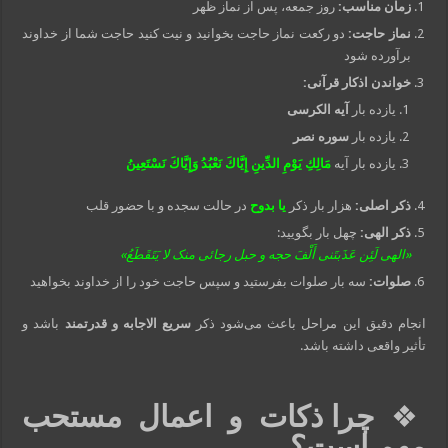
زمان مناسب:
روز جمعه، پس از نماز ظهر
نماز حاجت:
دو رکعت نماز حاجت بخوانید و نیت کنید حاجت شما از خداوند
برآورده شود
خواندن اذکار قرآنی:
یازده بار
آیه الکرسی
یازده بار
سوره نصر
یازده بار آیه
مَالِكِ يَوْمِ الدِّينِ إِيَّاكَ نَعْبُدُ وَإِيَّاكَ نَسْتَعِينُ
ذکر اصلی:
هزار بار ذکر
یا بدوح
در حالت سجده و با حضور قلب
ذکر الهی:
چهل بار بگویید:
«الهی لَئِن عَذَبتَنی أَلْفَ حجه و حبل رجائی منک لا یَتَقَطَعُ»
صلوات:
سه بار صلوات بفرستید و سپس حاجت خود را از خداوند بخواهید
انجام دقیق این مراحل باعث می‌شود ذکر
سریع الاجابه و قدرتمند
باشد و
تأثیر واقعی داشته باشد.
❖
چرا ذکات و اعمال مستحب
مهم است؟