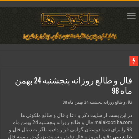
دعای ایجاد عشق و محبت آتشین در قلب معشوق | متن دعا، روش خواندن
فال و طالع روزانه پنجشنبه 24 بهمن
ختم آیات ۲ و ۳ سوره طلاق برای افزایش رزق و روزی | روش ختم، متن آیات و فضیلت
ماه 98
آیات قرآنی برای استجابت دعا و آسان شدن کارها و برآورده شدن حاجت
قویترین ذکر استجابت دعا و حاجت روایی | ذکر اسماء الحسنی برآورده شدن حاجت
فال و طالع روزانه پنجشنبه 24 بهمن ماه 98
دعای افزایش رزق و روزی و ثروتمند شدن | متن دعا و اذکار مجرب
در این پست از سایت ذکر و دعا و فال و طالع ملکوتی ها
malakootiha.com فال و طالع روزانه پنجشنبه 24 بهمن ماه
98 را برای شما دوستان گرامی قرار دادیم . اگر به دنبال
فال و
طالع بینی
دقیق امروز و فال دقیق و سایت بزرگ در زمینه فال