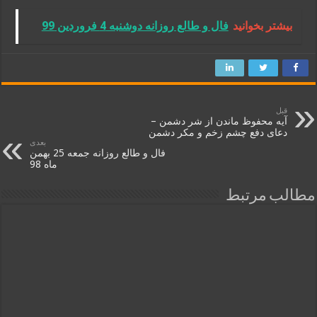
بیشتر بخوانید
فال و طالع روزانه دوشنبه 4 فروردین 99
قبل
آیه محفوظ ماندن از شر دشمن –
دعای دفع چشم زخم و مکر دشمن
بعدی
فال و طالع روزانه جمعه 25 بهمن
ماه 98
مطالب مرتبط