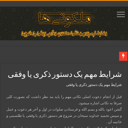
دعای مجرب برای فروش سریع کالا و رونق فروش مغازه | متن آیات، روش انجام و ف
شرایط مهم یک دستور ذکری یا وفقی
دعای ایجاد عشق و محبت آتشین در قلب معشوق | متن دعا، روش خواندن
ختم آیات ۲ و ۳ سوره طلاق برای افزایش رزق و روزی | روش ختم، متن آیات و فضیلت
شرایط مهم یک دستور ذکری یا وفقی
آیات قرآنی برای استجابت دعا و آسان شدن کارها و برآورده شدن حاجت
قبل از انجام دعوت اصلی نکاتی مهم را باید مد نظر داشت که بصورت کلی
قویترین ذکر استجابت دعا و حاجت روایی | ذکر اسماء الحسنی برآورده شدن حاجت
صرفا به نکاتی اشاره میشود.
گفتن اعوذ بالله و بسم الله و فرستادن صلوات در اول و آخر هر دعوت و عمل
و سپس تحمید خداوند سبحان در شروع هر دستور ذکری یا وفقی یا طلسمی و
خاتمه آن .