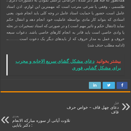
همانطور که قبلا هم ذکر شده ، الزاماتی برعمل نمودن به دستورات ذکری ،
طلسمی ، وفقی یا شرعی مترتب است که مهمترین این لوازم، اذن استاد
عامل است. حضور یا حمایت استاد عامل در وجه کلی باید انجام شود. یعنی
استادی که بتواند کار مادی بواسطه عاملیت خود انجام دهد و انتقال حکم
نماید (انتقال حکم و تاثیر مهم است ) و در صورتی که استاد تسخیرات در نحله
یا وادی خاصی است باید قادر به انجام کارهای خاصی باشد. دعوات سبعه
حروف و عمل به مدار حروف که از بایدهای دیگر یک دعوت است………..
(ادامه مطلب حذف شد)
بیشتر بخوانید
دعای مشکل گشای سریع الاجابه و مجرب
برای مشکل گشایی فوری
قبل
دعای چهل قاف – خواص حرف
قاف
بعدی
تلاوت آیاتی از سوره مبارکه الانعام
: دکتر بابایی