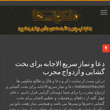
دعای مجرب برای فروش سریع کالا و رونق فروش مغازه | متن آیات، روش انجام و ف
دعا و نماز سریع الاجابه برای بخت
دعای ایجاد عشق و محبت آتشین در قلب معشوق | متن دعا، روش خواندن
گشایی و ازدواج مجرب
ختم آیات ۲ و ۳ سوره طلاق برای افزایش رزق و روزی | روش ختم، متن آیات و فضیلت
آیات قرآنی برای استجابت دعا و آسان شدن کارها و برآورده شدن حاجت
در این پست از سایت ذکر و دعا و فال و طالع ملکوتی ها
malakootiha.com دعا و نماز سریع الاجابه برای بخت گشایی و
قویترین ذکر استجابت دعا و حاجت روایی | ذکر اسماء الحسنی برآورده شدن حاجت
ازدواج مجرب را برای شما دوستان گرامی قرار دادیم . دعای
چهل کلید از دعاهای پرفضیلت و عظیم الشان برای بخت
گشایی دخترها و پسرها می باشد و همچننی نماز هفت بانو نیز
برای باز شدن بخت دختران و پسران جوان بسیار موثر و مفید