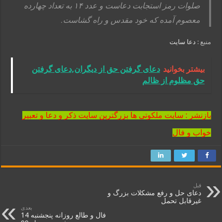
صلوات رمز استجابت دعاست و عدد ۱۴ به تعداد چهارده
معصوم آمده که خود مقدس و راه گشاست.
منبع :
دعا سایت
بیشتر بخوانید
دعای گرفتن حق از دیگران,دعای گرفتن
حق مظلوم از ظالم
بازنشر : سایت ملکوتی ها بزرگترین سایت ذکر و دعا و تعبیر
خواب و فال
قبل
دعای حل و رفع مشکلات بزرگ و
غیرقابل تحمل
بعدی
فال و طالع روزانه پنجشنبه 14