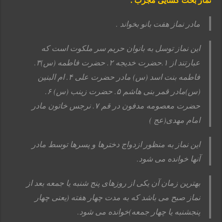
نماز بخت گشایی مجرب :
مادر نماز هفت بانو بخواند .
این نماز توسل به بانوان حریم سر ملکوت است که
عبارتند از ۱.حضرت خدیجه ۲.
حضرت فاطمه (س)۳.
فاطمه بنت اسد (س) مادر حضرت علی ۴.
ام البنین
(س)مادر قمر بنی هاشم ۵.
حضرت زینب (س) ۶.
حضرت معصومه مدفون در قم ۷.
نرجس خاتون مادر
امام مهدی(عج )
این نماز به منظور ازدواج دخترها و پسرها توسط مادر
آنها خوانده می شود.
بهترین زمان آن یکی از روزهای پنج شنبه یا جمعه بعد از
نماز صبح می باشد که به مدت
چهار هفته (یعنی چهار
پنجشنبه یا چهار جمعه)خوانده می شود.