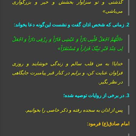
گذشتی و تو سزاوار بخشش و خیر و بزرگوارى
می‌باشى‏»
2. زمانی که شخص اذان گفت و نشست این‌گونه دعا بخواند:
«اللَّهُمَّ اجْعَلْ قَلْبِی بَارّاً وَ عَیْشِی قَارّاً وَ رِزْقِی دَارّاً وَ اجْعَلْ
لِی عِنْدَ قَبْرِ نَبِیِّکَ قَرَاراً وَ مُسْتَقَرّاً»
خدایا! به من قلب سالم و زندگى خوشایند و روزى
فراوان عنایت کن، و برایم در کنار قبر پیامبرت جایگاهی
در نظر بگیر‏.
3. در برخی از روایات توصیه شده؛
پس از اذان به سجده رفته و ذکر خاصی را بخوانیم.
امام صادق(ع) فرمود: