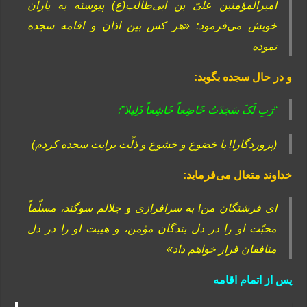
امیرالمؤمنین علىّ بن ابی‌طالب(ع) پیوسته به یاران
خویش می‌فرمود: «هر کس بین اذان و اقامه سجده
نموده
و در حال سجده بگوید:
“رَبِ‏ لَکَ‏ سَجَدْتُ‏ خَاضِعاً خَاشِعاً ذَلِیلا”؛
(پروردگارا! با خضوع و خشوع و ذلّت برایت سجده کردم)
خداوند متعال می‌فرماید:
اى فرشتگان من! به سرافرازى و جلالم سوگند، مسلّماً
محبّت او را در دل بندگان مؤمن، و هیبت او را در دل
منافقان قرار خواهم داد»
پس از اتمام اقامه