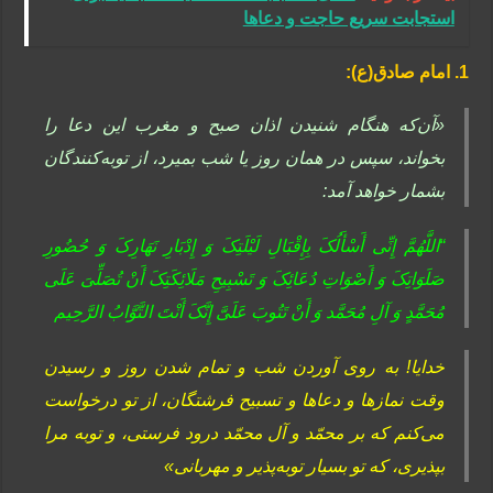
استجابت سریع حاجت و دعاها
1. امام صادق(ع)‏:
«آن‌که هنگام شنیدن اذان صبح و مغرب این دعا را
بخواند، سپس در همان روز یا شب بمیرد، از توبه‌کنندگان
بشمار خواهد آمد:
“اللَّهُمَّ إِنِّی أَسْأَلُکَ بِإِقْبَالِ لَیْلَتِکَ وَ إِدْبَارِ نَهَارِکَ وَ حُضُورِ
صَلَوَاتِکَ وَ أَصْوَاتِ دُعَائِکَ وَ تَسْبِیحِ مَلَائِکَتِکَ أَنْ تُصَلِّیَ عَلَى
مُحَمَّدٍ وَ آلِ مُحَمَّد وَ أَنْ تَتُوبَ عَلَیَّ إِنَّکَ أَنْتَ التَّوَّابُ الرَّحِیم‏
خدایا! به روى آوردن شب و تمام شدن روز و رسیدن
وقت نمازها و دعاها و تسبیح فرشتگان، از تو درخواست
می‌کنم که بر محمّد و آل محمّد درود فرستى، و توبه مرا
بپذیرى، که تو بسیار توبه‌پذیر و مهربانى»