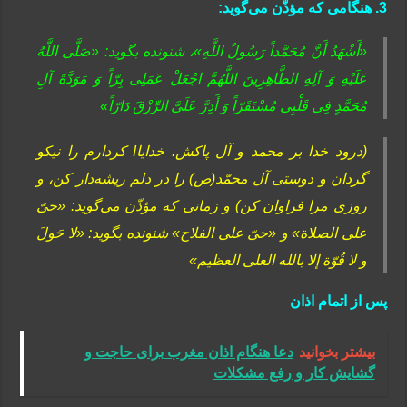
3. هنگامی که مؤذّن می‌گوید:
«أَشْهَدُ أَنَّ مُحَمَّداً رَسُولُ اللَّهِ»، شنونده بگوید: «صَلَّى اللَّهُ
عَلَیْهِ وَ آلِهِ الطَّاهِرِینَ اللَّهُمَّ اجْعَلْ عَمَلِی بِرّاً وَ مَوَدَّةَ آلِ
مُحَمَّدٍ فِی قَلْبِی مُسْتَقَرّاً وَ أَدِرَّ عَلَیَّ الرِّزْقَ دَارّاً»
(درود خدا بر محمد و آل پاکش. خدایا! کردارم را نیکو
گردان و دوستی آل محمّد(ص) را در دلم ریشه‌دار کن، و
روزى مرا فراوان کن) و زمانی که مؤذّن می‌گوید: «حىّ
على الصلاة» و «حىّ على الفلاح» شنونده بگوید: «لا حَولَ
و لا قُوّة إلا بالله العلى العظیم»
پس از اتمام اذان
بیشتر بخوانید
دعا هنگام اذان مغرب برای حاجت و
گشایش کار و رفع مشکلات