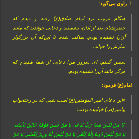
1. راوی می‌گوید:
هنگام غروب نزد امام صادق(ع) رفته و دیدم که
‌حضرتشان بعد از اذان، نشستند و دعایى ‌خواندند که مانند
آن‌را نشنیده بودم. ساکت شدم تا این‌که آن بزرگوار
نمازش را خواند،
سپس گفتم: اى سرور من! دعایى از شما شنیدم که
هرگز مانند آن‌را نشنیده بودم.
امام(ع) فرمود:
«این دعاى امیر المؤمنین(ع) است شبى که در رختخواب
پیامبر(ص) خوابیده بودند:
“یَا مَنْ لَیْسَ مَعَهُ رَبٌّ یُدْعَى یَا مَنْ لَیْسَ فَوْقَهُ خَالِقٌ یُخْشَى
یَا مَنْ لَیْسَ‏ دُونَهُ‏ إِلَهٌ‏ یُتَّقَى‏ یَا مَنْ‏ لَیْسَ‏ لَهُ‏ وَزِیرٌ یُغْشَى‏ یَا مَنْ‏