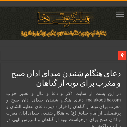
دعای ایجاد عشق و محبت آتشین در قلب معشوق | متن دعا، روش خواندن
دعای هنگام شنیدن صدای اذان صبح
ختم آیات ۲ و ۳ سوره طلاق برای افزایش رزق و روزی | روش ختم، متن آیات و فضیلت
و مغرب برای توبه از گناهان
آیات قرآنی برای استجابت دعا و آسان شدن کارها و برآورده شدن حاجت
قویترین ذکر استجابت دعا و حاجت روایی | ذکر اسماء الحسنی برآورده شدن حاجت
در این پست از سایت ذکر و دعا و فال و تعبیر خواب
malakootiha.com دعای هنگام شنیدن صدای اذان صبح و
دعای افزایش رزق و روزی و ثروتمند شدن | متن دعا و اذکار مجرب
مغرب برای توبه از گناهان را قرار دادیم . دعای عظیم الشان و
پرفضیلت از امام صادق (ع) به هنگام شنیدن صدای اذان مغرب
و اذان صبح برای درخواست توبه از گناهان و آمرزش الهی در
سایت ملکوتی ها …