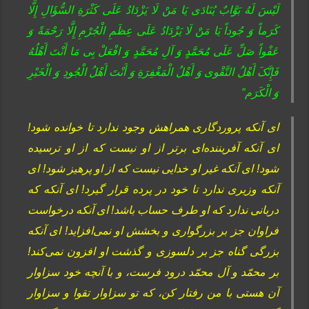
لَیْسَ‏ لَهُ‏ بَوَّابٌ‏ یُنَادَى‏ یَا مَنْ لَا یَزْدَادُ عَلَى کَثْرَةِ السُّؤَالِ إِلَّا
کَرَماً وَ جُوداً یَا مَنْ لَا یَزْدَادُ عَلَى عِظَمِ الْجُرْمِ إِلَّا رَحْمَةً وَ
عَفْواً صَلِّ عَلَى مُحَمَّدٍ وَ آلِ مُحَمَّدٍ وَ افْعَلْ بِی مَا أَنْتَ أَهْلُهُ
فَإِنَّکَ‏ أَهْلُ التَّقْوى‏ وَ أَهْلُ الْمَغْفِرَةِ وَ أَنْتَ أَهْلُ الْجُودِ وَ الْخَیْرِ
وَ الْکَرَم‏”
اى آنکه پروردگارى همراهش وجود ندارد تا خوانده شود!
اى آنکه آفریننده‌اى برتر از او نیست که از او ترسیده
شود! اى آنکه غیر او خدایی نیست که از او پرهیز شود! اى
آنکه وزیرى ندارد تا خود در پرده قرار گیرد! اى آنکه که
دربانى ندارد که او طرف حساب باشد! اى آنکه درخواست
فراوان جز بر بزرگوارى و بخشش او نمی‌افزاید! اى آنکه
بزرگى گناه جز بر دلسوزی و گذشت او افزون نمی‌کند!
بر محمّد و آل محمّد درود فرست، و با آنچه خود سزاوار
آن هستى با من رفتار کن، که تو سزاوار تقوا و سزاوار