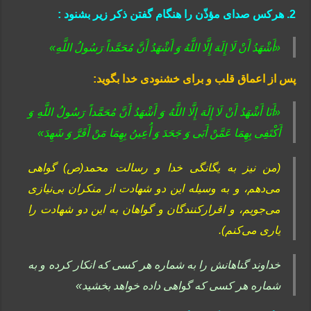
2. هرکس صدای مؤذّن را هنگام گفتن ذکر زیر بشنود :
«أَشْهَدُ أَنْ لَا إِلَهَ إِلَّا اللَّهُ وَ أَشْهَدُ أَنَّ مُحَمَّداً رَسُولُ اللَّهِ»
پس از اعماق قلب و براى خشنودى خدا بگوید:
«أَنَا أَشْهَدُ أَنْ لَا إِلَهَ إِلَّا اللَّهُ وَ أَشْهَدُ أَنَّ مُحَمَّداً رَسُولُ اللَّهِ وَ
أَکْتَفِی بِهِمَا عَمَّنْ أَبَى وَ جَحَدَ وَ أُعِینُ بِهِمَا مَنْ أَقَرَّ وَ شَهِدَ»
(من نیز به یگانگى خدا و رسالت محمد(ص) گواهى
می‌دهم، و به وسیله این دو شهادت از منکران بی‌نیازى
می‌جویم، و اقرارکنندگان و گواهان به این دو شهادت را
یارى می‌کنم).
خداوند گناهانش را به شماره هر کسى که انکار کرده و به
شماره هر کسى که گواهى داده خواهد بخشید»