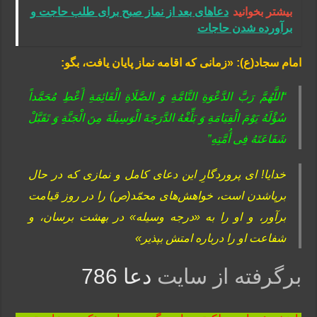
بیشتر بخوانید
دعاهای بعد از نماز صبح برای طلب حاجت و
برآورده شدن حاجات
امام سجاد(ع): «زمانی که اقامه ‏نماز پایان یافت، بگو:
“اللَّهُمَّ رَبَّ الدَّعْوَةِ التَّامَّةِ وَ الصَّلَاةِ الْقَائِمَةِ أَعْطِ مُحَمَّداً
سُؤْلَهُ یَوْمَ الْقِیَامَةِ وَ بَلِّغْهُ الدَّرَجَةَ الْوَسِیلَةَ مِنَ الْجَنَّةِ وَ تَقَبَّلْ
شَفَاعَتَهُ فِی أُمَّتِهِ”
خدایا! اى پروردگارِ این دعای کامل و نمازی که در حال
برپاشدن است، خواهش‌هاى محمّد(ص) را در روز قیامت
برآور، و او را به «درجه وسیله» در بهشت برسان، و
شفاعت او را درباره امتش بپذیر»
برگرفته از سایت
دعا 786